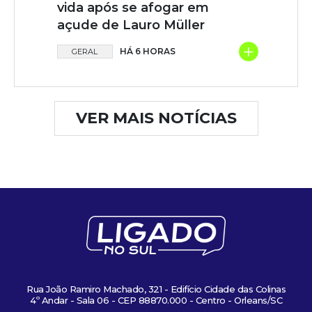
vida após se afogar em
açude de Lauro Müller
+
HÁ 6 HORAS
GERAL
VER MAIS NOTÍCIAS
Rua João Ramiro Machado, 321 - Edifício Cidade das Colinas
4º Andar - Sala 06 - CEP 88870.000 - Centro - Orleans/SC