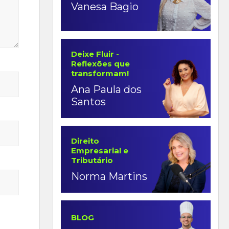
Vanesa Bagio
Deixe Fluir -
Reflexões que
transformam!
Ana Paula dos
Santos
Direito
Empresarial e
Tributário
Norma Martins
BLOG