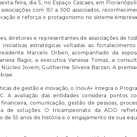
exta-feira, dia 5, no Espaço Cascaes, em Florianópoli
 associações com 151 a 300 associados, reconhecime
vação e reforça o protagonismo no sistema empresa
es, diretores e representantes de associações de to
niciativas estratégicas voltadas ao fortalecimento
 presidente Marcelo Orben, acompanhado da espos
anesa Bagio, a executiva Vanessa Tomaz, a consult
 Núcleo Jovem, Guilherme Silveira Barzan. A premia
brae.
áticas de gestão e inovação, o InovA+ integra o Prog
C. A avaliação das entidades considera pontos c
 financeira, comunicação, gestão de pessoas, proce
rta de soluções. O tricampeonato da ACIO reflet
go de 55 anos de história e o engajamento de sua eq