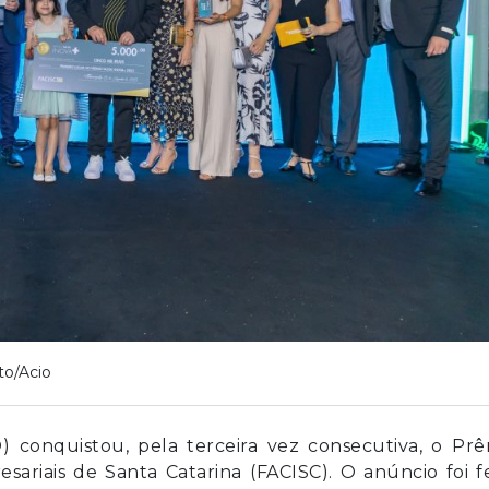
to/Acio
) conquistou, pela terceira vez consecutiva, o Prê
ariais de Santa Catarina (FACISC). O anúncio foi f