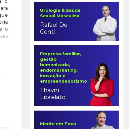
a o
ara
Urologia & Saúde
que
Sexual Masculina
oria
Rafael De
a o
Conti
suas
Empresa familiar,
gestão
humanizada,
endomarketing,
inovação e
empreendedorismo
Thayni
Librelato
Mente em Foco