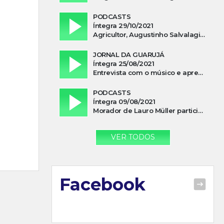
PODCASTS
Íntegra 29/10/2021
Agricultor, Augustinho Salvalagio, relata sobre aparição do Cavaleiro Negro no Rio das Furnas
JORNAL DA GUARUJÁ
Íntegra 25/08/2021
Entrevista com o músico e apresentador, Lismael Ferrareis, no Cidade e Campo
PODCASTS
Íntegra 09/08/2021
Morador de Lauro Müller participa de motociata em apoio a Bolsonaro
VER TODOS
Facebook