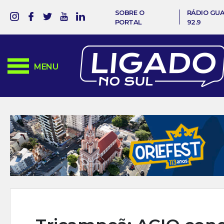
SOBRE O
RÁDIO GU
PORTAL
92.9
MENU