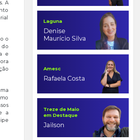
s. A
nto
rial
Laguna
Denise
Maurício Silva
do o
 do
a e
ora
Amesc
ção
Rafaela Costa
rama
omo
ssos
Treze de Maio
e a
em Destaque
uipe
Jailson