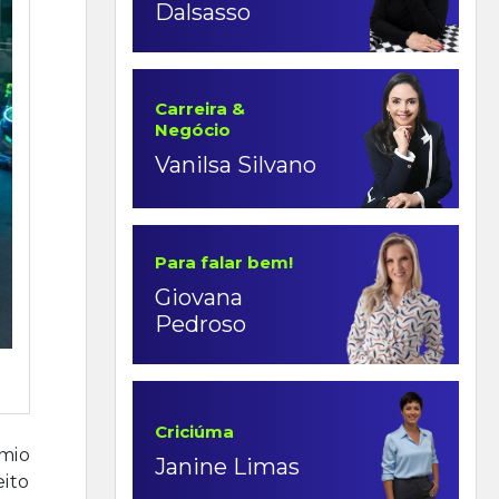
Dalsasso
Carreira &
Negócio
Vanilsa Silvano
Para falar bem!
Giovana
Pedroso
Criciúma
mio
Janine Limas
eito