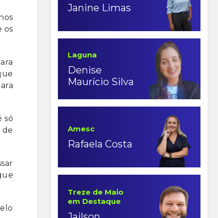
Janine Limas
anos
e os
Laguna
ara
Denise
que
Maurício Silva
para
é só
Amesc
 de
Rafaela Costa
ssar
gue
Treze de Maio
em Destaque
pelo
Jailson