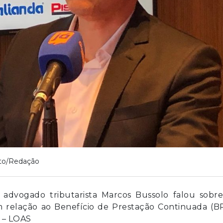
to/Redação
 advogado tributarista Marcos Bussolo falou sobre
m relação ao Benefício de Prestação Continuada (B
l – LOAS