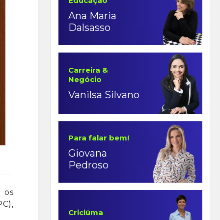
Educação
Ana Maria
Dalsasso
Carreira &
Negócio
Vanilsa Silvano
Para falar bem!
Giovana
Pedroso
 os
PC),
Criciúma