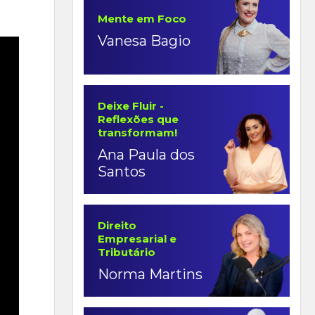
Mente em Foco
Vanesa Bagio
Deixe Fluir -
Reflexões que
transformam!
Ana Paula dos
Santos
Direito
Empresarial e
Tributário
Norma Martins