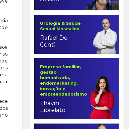
eve
ria
Urologia & Saúde
ado
Sexual Masculina
Rafael De
Conti
ssoa
nso
pode
Empresa familiar,
des
gestão
te a
humanizada,
arar
endomarketing,
inovação e
empreendedorismo
ece
Thayni
dos
Librelato
iano