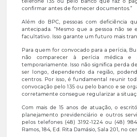
telefone 135 ou pelo banco que faz o pa
confirmar antes de fornecer documentos.”
Além do BPC, pessoas com deficiência q
antecipada. “Mesmo que a pessoa não se 
facultativo. Isso garante um futuro mais tranq
Para quem for convocado para a perícia, Bu
não comparecer à perícia médica e s
temporariamente. Isso não significa perda de
ser longo, dependendo da região, poden
centros. Por isso, é fundamental reunir to
convocação pelo 135 ou pelo banco e se orga
corretamente consegue regularizar a situaçã
Com mais de 15 anos de atuação, o escrit
planejamento previdenciário e outros ser
pelos telefones (48) 3192-1224 ou (48) 9842
Ramos, 184, Ed. Rita Damásio, Sala 201, no ce