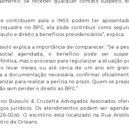
gamento. Se receber qualquer contato suspeito, d
ue contribuem para o INSS podem ter aposentado
enquadre no BPC, ela pode contribuir como segur
uilo e direito a benefícios previdenciários”, explica.
ssolo explica a importância de comparecer: “Se a pe
ocial agendada, o benefício pode ser suspe
finitiva, mas o processo para regularizar a situação 
do levar meses, ou até cerca de um ano em gran
da a documentação necessária, confirmar oficialmen
nizar para realizar a perícia no prazo. Quem se prep
o sem perder o direito ao BPC.”
ório Bussulo & Cruzetta Advogados Associados ofer
viços jurídicos. Os atendimentos podem ser agenda
6-0245. O escritório está localizado na Rua Aristil
ntro de Orleans.