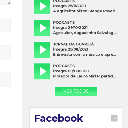
PODCASTS
Íntegra 25/11/2021
A agricultor Nilton Stange Roveda, afirma ter recebido ajuda espiritual durante acidente
PODCASTS
Íntegra 29/10/2021
Agricultor, Augustinho Salvalagio, relata sobre aparição do Cavaleiro Negro no Rio das Furnas
JORNAL DA GUARUJÁ
Íntegra 25/08/2021
Entrevista com o músico e apresentador, Lismael Ferrareis, no Cidade e Campo
PODCASTS
Íntegra 09/08/2021
Morador de Lauro Müller participa de motociata em apoio a Bolsonaro
VER TODOS
Facebook