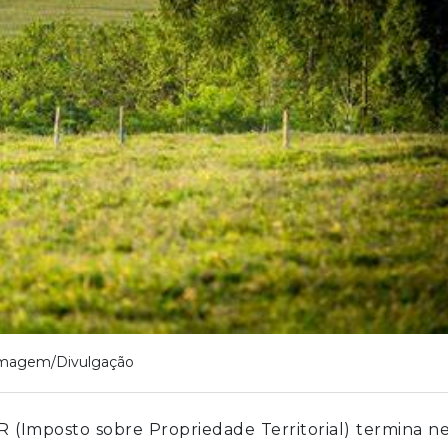
magem/Divulgação
R (Imposto sobre Propriedade Territorial) termina n