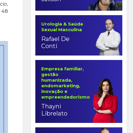
io,
 48
Urologia & Saúde
Sexual Masculina
Rafael De
Conti
Empresa familiar,
gestão
humanizada,
endomarketing,
inovação e
empreendedorismo
Thayni
Librelato