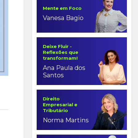
Mente em Foco
Vanesa Bagio
Deixe Fluir -
Reflexões que
transformam!
Ana Paula dos
Santos
Direito
Empresarial e
Tributário
Norma Martins