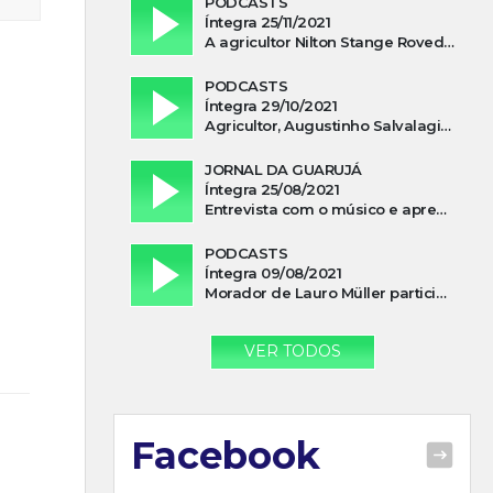
PODCASTS
Íntegra 25/11/2021
A agricultor Nilton Stange Roveda, afirma ter recebido ajuda espiritual durante acidente
PODCASTS
Íntegra 29/10/2021
Agricultor, Augustinho Salvalagio, relata sobre aparição do Cavaleiro Negro no Rio das Furnas
JORNAL DA GUARUJÁ
Íntegra 25/08/2021
Entrevista com o músico e apresentador, Lismael Ferrareis, no Cidade e Campo
PODCASTS
Íntegra 09/08/2021
Morador de Lauro Müller participa de motociata em apoio a Bolsonaro
VER TODOS
Facebook