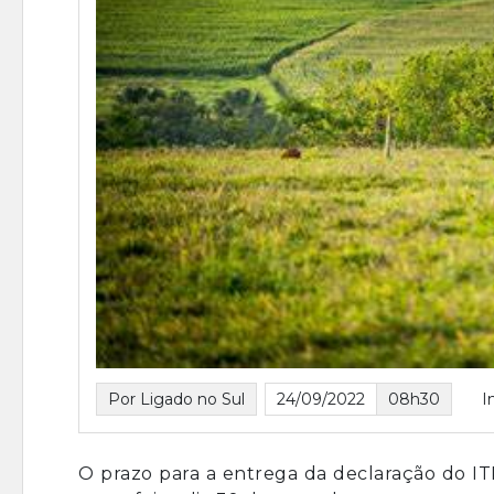
Por Ligado no Sul
24/09/2022
08h30
I
O prazo para a entrega da declaração do IT