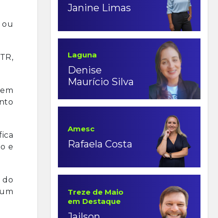
Janine Limas
l ou
Laguna
TR,
Denise
Maurício Silva
 em
nto
Amesc
fica
Rafaela Costa
to e
 do
lgum
Treze de Maio
em Destaque
Jailson