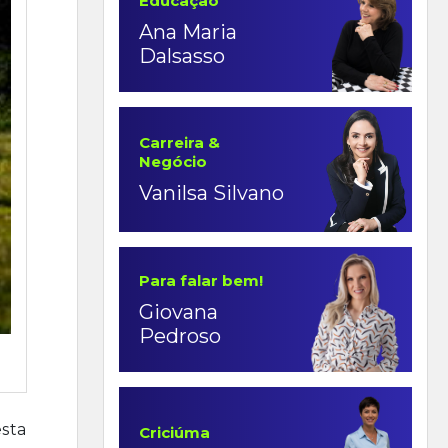
Educação
Ana Maria
Dalsasso
Carreira &
Negócio
Vanilsa Silvano
Para falar bem!
Giovana
Pedroso
esta
Criciúma