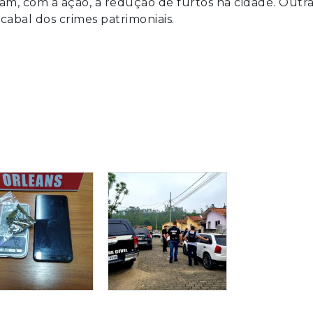
am, com a ação, a redução de furtos na cidade. Outr
cabal dos crimes patrimoniais.