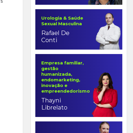
as
Urologia & Saúde
Sexual Masculina
Rafael De
Conti
Empresa familiar,
gestão
humanizada,
endomarketing,
inovação e
empreendedorismo
Thayni
Librelato