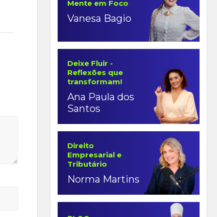
Mente em Foco
Vanesa Bagio
Deixe Fluir -
Reflexões que
transformam!
Ana Paula dos
Santos
Direito
Empresarial e
Tributário
Norma Martins