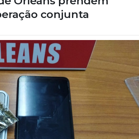
ar de Orleans prendem
peração conjunta