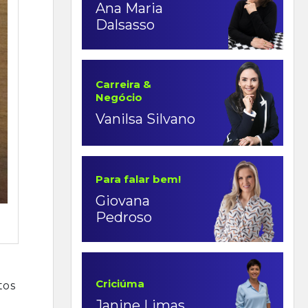
Ana Maria
Dalsasso
Carreira &
Negócio
Vanilsa Silvano
Para falar bem!
Giovana
Pedroso
Criciúma
tos
Janine Limas