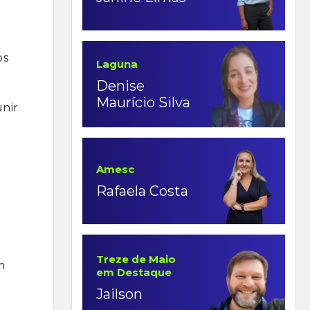
os
Laguna
Denise
Maurício Silva
unir
Amesc
Rafaela Costa
Treze de Maio
m
em Destaque
Jailson