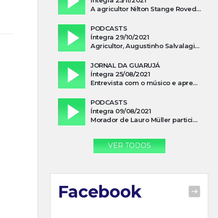
A agricultor Nilton Stange Roveda, afirma ter recebido ajuda espiritual durante acidente
PODCASTS
Íntegra 29/10/2021
Agricultor, Augustinho Salvalagio, relata sobre aparição do Cavaleiro Negro no Rio das Furnas
JORNAL DA GUARUJÁ
Íntegra 25/08/2021
Entrevista com o músico e apresentador, Lismael Ferrareis, no Cidade e Campo
PODCASTS
Íntegra 09/08/2021
Morador de Lauro Müller participa de motociata em apoio a Bolsonaro
VER TODOS
Facebook