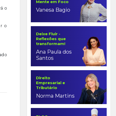
Mente em Foco
rá o
Vanesa Bagio
ar o
Deixe Fluir -
Reflexões que
transformam!
Ana Paula dos
ado
Santos
Direito
Empresarial e
Tributário
Norma Martins