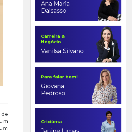
Ana Maria
Dalsasso
Carreira &
Negócio
Vanilsa Silvano
Para falar bem!
Giovana
Pedroso
 de
e um
Criciúma
s um
Janine Limas