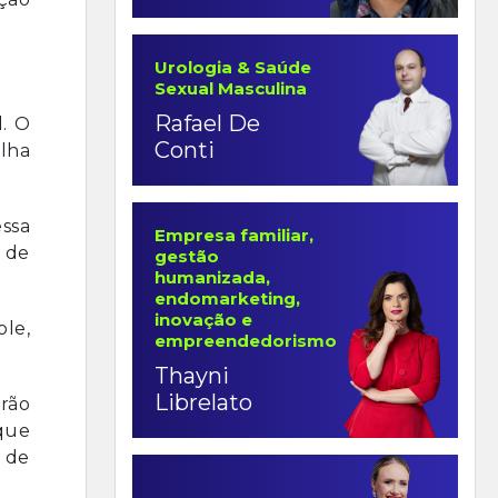
Urologia & Saúde
Sexual Masculina
Rafael De
l. O
Conti
lha
essa
Empresa familiar,
s de
gestão
humanizada,
endomarketing,
inovação e
le,
empreendedorismo
Thayni
Librelato
rão
que
a de