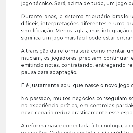
jogo técnico. Será, acima de tudo, um jogo d
Durante anos, o sistema tributário brasile
difíceis, interpretações diferentes e uma q
simplificação. Menos siglas, mais integraç
significa um jogo mais fácil pode estar ent
A transição da reforma será como montar u
mudam, os jogadores precisam continuar 
emitindo notas, contratando, entregando re
pausa para adaptação.
E é justamente aqui que nasce o novo jogo d
No passado, muitos negócios conseguiam so
na experiência prática, em controles parcia
novo cenário reduz drasticamente esse espa
A reforma nasce conectada à tecnologia, ao 
operações. Cada nota emitida, cada crédito 