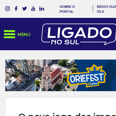
SOBRE O
RÁDIO GU
PORTAL
92.9
MENU