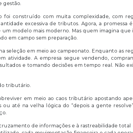
e gestão.
iro foi construído com muita complexidade, com re
uantidade excessiva de tributos. Agora, a promessa 
ão e um modelo mais moderno. Mas quem imagina que 
rando em campo sem preparação.
ma seleção em meio ao campeonato. Enquanto as reg
em atividade. A empresa segue vendendo, compran
sultados e tomando decisões em tempo real. Não ex
o tributário.
breviver em meio ao caos tributário apostando ape
is ou até na velha lógica do “depois a gente resolve
ço.
cruzamento de informações e à rastreabilidade total
utilizado, cada movimentação financeira e cada oper