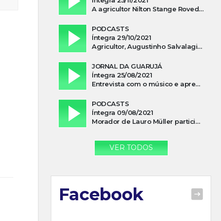
A agricultor Nilton Stange Roveda, afirma ter recebido ajuda espiritual durante acidente
PODCASTS
Íntegra 29/10/2021
Agricultor, Augustinho Salvalagio, relata sobre aparição do Cavaleiro Negro no Rio das Furnas
JORNAL DA GUARUJÁ
Íntegra 25/08/2021
Entrevista com o músico e apresentador, Lismael Ferrareis, no Cidade e Campo
PODCASTS
Íntegra 09/08/2021
Morador de Lauro Müller participa de motociata em apoio a Bolsonaro
VER TODOS
Facebook