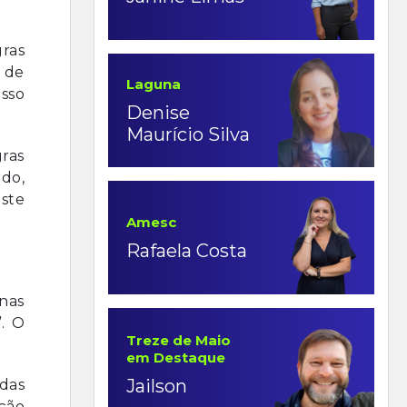
gras
é de
Laguna
isso
Denise
Maurício Silva
ras
do,
iste
Amesc
Rafaela Costa
nas
”. O
Treze de Maio
em Destaque
Jailson
 das
ação