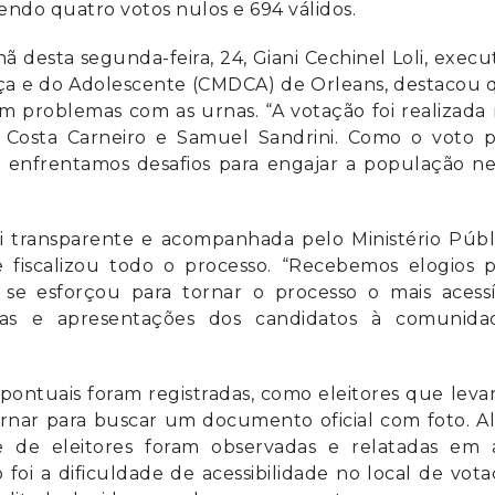
endo quatro votos nulos e 694 válidos.
 desta segunda-feira, 24, Giani Cechinel Loli, execu
nça e do Adolescente (CMDCA) de Orleans, destacou
m problemas com as urnas. “A votação foi realizada
s Costa Carneiro e Samuel Sandrini. Como o voto p
da enfrentamos desafios para engajar a população n
i transparente e acompanhada pelo Ministério Públ
 fiscalizou todo o processo. “Recebemos elogios p
se esforçou para tornar o processo o mais acessí
vas e apresentações dos candidatos à comunidad
 pontuais foram registradas, como eleitores que lev
tornar para buscar um documento oficial com foto. 
te de eleitores foram observadas e relatadas em a
foi a dificuldade de acessibilidade no local de vot