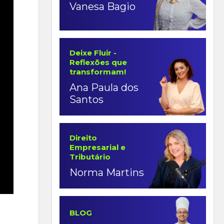
Vanesa Bagio
Deixe Fluir -
Reflexões que
transformam!
Ana Paula dos
Santos
Direito
Empresarial e
Tributário
Norma Martins
BLOG