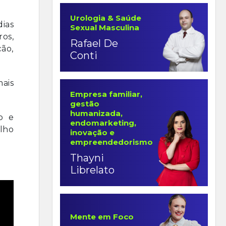
Urologia & Saúde
dias
Sexual Masculina
ros,
Rafael De
ão,
Conti
mais
Empresa familiar,
gestão
humanizada,
o e
endomarketing,
lho
inovação e
empreendedorismo
Thayni
Librelato
Mente em Foco