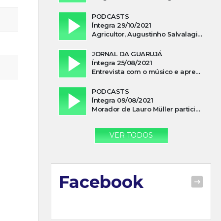
PODCASTS
Íntegra 29/10/2021
Agricultor, Augustinho Salvalagio, relata sobre aparição do Cavaleiro Negro no Rio das Furnas
JORNAL DA GUARUJÁ
Íntegra 25/08/2021
Entrevista com o músico e apresentador, Lismael Ferrareis, no Cidade e Campo
PODCASTS
Íntegra 09/08/2021
Morador de Lauro Müller participa de motociata em apoio a Bolsonaro
VER TODOS
Facebook