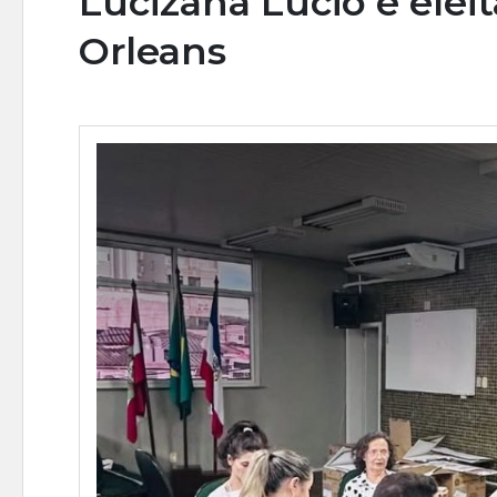
Lucizana Lúcio é elei
Orleans