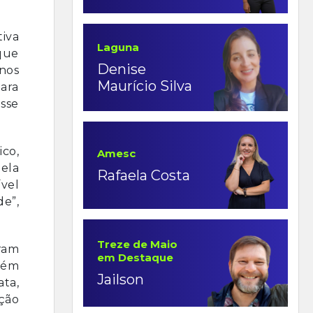
tiva
Laguna
 que
Denise
 nos
Maurício Silva
ara
esse
ico,
Amesc
ela
Rafaela Costa
vel
e”,
Treze de Maio
aram
em Destaque
Além
Jailson
ta,
ação