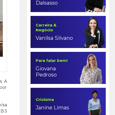
Dalsasso
Carreira &
Negócio
Vanilsa Silvano
Para falar bem!
Giovana
Pedroso
s. A
por
Criciúma
oísa
Janine Limas
 (53