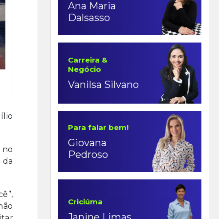
Ana Maria
Dalsasso
Carreira &
Negócio
Vanilsa Silvano
ílio
Para falar bem!
Giovana
 no
Pedroso
 da
cê”,
Criciúma
 não
Janine Limas
itar