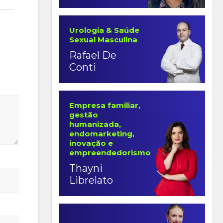
Urologia & Saúde
Sexual Masculina
Rafael De
Conti
Empresa familiar,
gestão
humanizada,
endomarketing,
inovação e
empreendedorismo
Thayni
Librelato