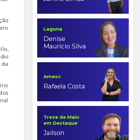
ação
eiro
Laguna
Denise
Maurício Silva
llo,
dio
 de
Amesc
Rafaela Costa
rio
ados
onal
Treze de Maio
em Destaque
Jailson