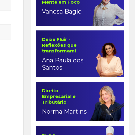
Mente em Foco
Vanesa Bagio
Deixe Fluir -
Reflexões que
transformam!
Ana Paula dos
Santos
Direito
Empresarial e
Tributário
Norma Martins