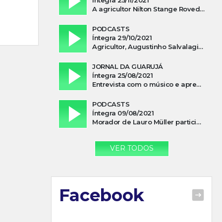
A agricultor Nilton Stange Roveda, afirma ter recebido ajuda espiritual durante acidente
PODCASTS
Íntegra 29/10/2021
Agricultor, Augustinho Salvalagio, relata sobre aparição do Cavaleiro Negro no Rio das Furnas
JORNAL DA GUARUJÁ
Íntegra 25/08/2021
Entrevista com o músico e apresentador, Lismael Ferrareis, no Cidade e Campo
PODCASTS
Íntegra 09/08/2021
Morador de Lauro Müller participa de motociata em apoio a Bolsonaro
VER TODOS
Facebook