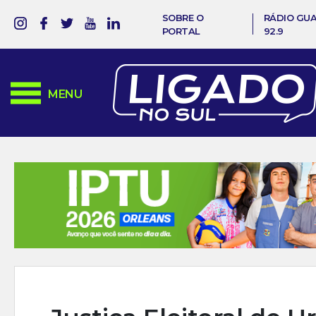
SOBRE O
RÁDIO GU
PORTAL
92.9
MENU