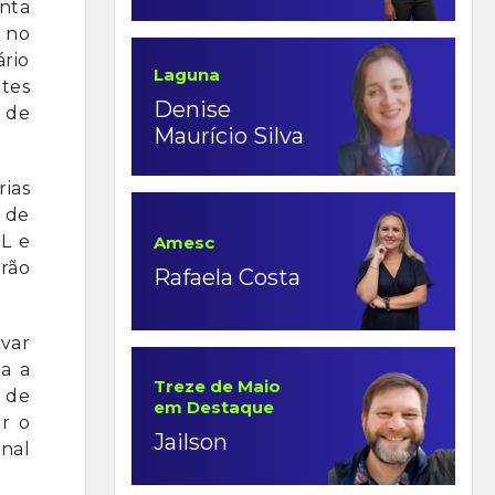
anta
 no
rio
Laguna
ntes
Denise
 de
Maurício Silva
ias
 de
L e
Amesc
rão
Rafaela Costa
evar
a a
Treze de Maio
 de
em Destaque
ir o
Jailson
onal