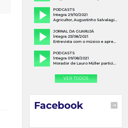
PODCASTS
Íntegra 29/10/2021
Agricultor, Augustinho Salvalagio, relata sobre aparição do Cavaleiro Negro no Rio das Furnas
JORNAL DA GUARUJÁ
Íntegra 25/08/2021
Entrevista com o músico e apresentador, Lismael Ferrareis, no Cidade e Campo
PODCASTS
Íntegra 09/08/2021
Morador de Lauro Müller participa de motociata em apoio a Bolsonaro
VER TODOS
Facebook