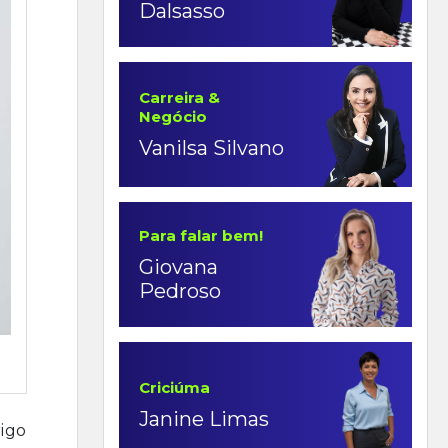
Dalsasso
Carreira &
Negócio
Vanilsa Silvano
Para falar bem!
Giovana
Pedroso
Criciúma
Janine Limas
igo