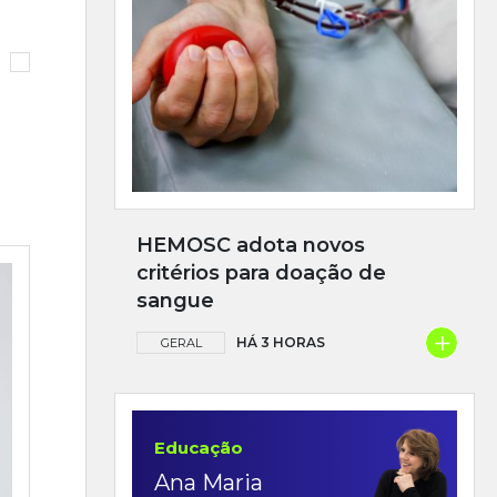
HEMOSC adota novos
critérios para doação de
sangue
+
HÁ 3 HORAS
GERAL
Educação
Ana Maria