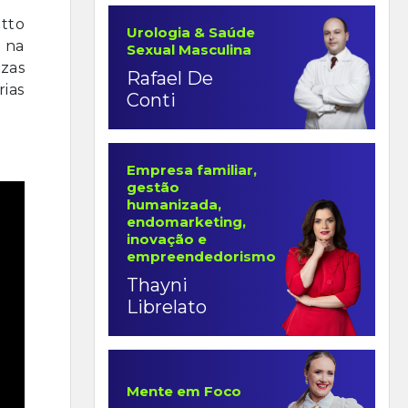
tto
Urologia & Saúde
e na
Sexual Masculina
zas
Rafael De
rias
Conti
Empresa familiar,
gestão
humanizada,
endomarketing,
inovação e
empreendedorismo
Thayni
Librelato
Mente em Foco