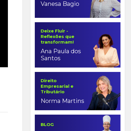
Vanesa Bagio
Deixe Fluir -
Reflexões que
transformam!
Ana Paula dos
Santos
Direito
Empresarial e
Tributário
Norma Martins
BLOG