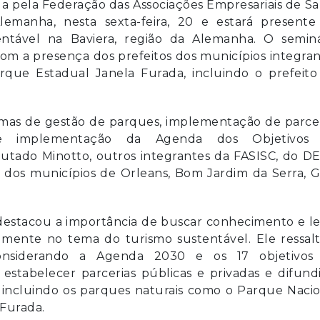
da pela Federação das Associações Empresariais de S
lemanha, nesta sexta-feira, 20 e estará presente
entável na Baviera, região da Alemanha. O seminá
com a presença dos prefeitos dos municípios integra
que Estadual Janela Furada, incluindo o prefeito
mas de gestão de parques, implementação de parcer
el e implementação da Agenda dos Objetivos
tado Minotto, outros integrantes da FASISC, do DE
 dos municípios de Orleans, Bom Jardim da Serra, G
destacou a importância de buscar conhecimento e l
lmente no tema do turismo sustentável. Ele ressalt
considerando a Agenda 2030 e os 17 objetivos
 estabelecer parcerias públicas e privadas e difund
, incluindo os parques naturais como o Parque Naci
Furada.