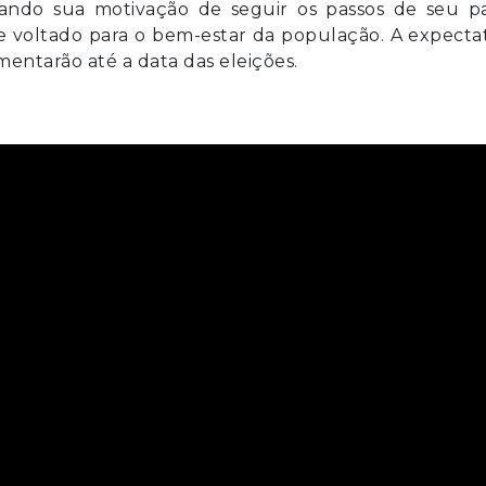
lando sua motivação de seguir os passos de seu pa
e voltado para o bem-estar da população. A expecta
mentarão até a data das eleições.