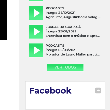
PODCASTS
Íntegra 29/10/2021
Agricultor, Augustinho Salvalagio, relata sobre aparição do Cavaleiro Negro no Rio das Furnas
JORNAL DA GUARUJÁ
Íntegra 25/08/2021
Entrevista com o músico e apresentador, Lismael Ferrareis, no Cidade e Campo
PODCASTS
Íntegra 09/08/2021
Morador de Lauro Müller participa de motociata em apoio a Bolsonaro
VER TODOS
Facebook