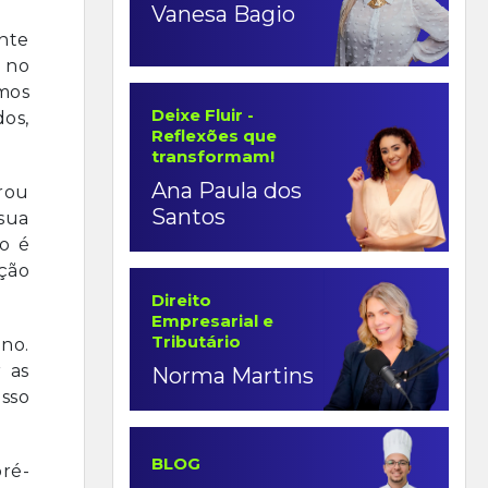
Vanesa Bagio
nte
 no
mos
Deixe Fluir -
os,
Reflexões que
transformam!
Ana Paula dos
rou
Santos
 sua
o é
ção
Direito
Empresarial e
Tributário
no.
 as
Norma Martins
sso
BLOG
ré-