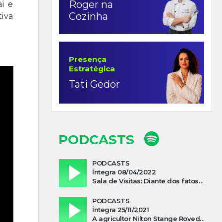
Roger na
i e
Cozinha
tiva
Presença
Estratégica
Tati Gedor
PODCASTS
PODCASTS
Íntegra 08/04/2022
Sala de Visitas: Diante dos fatos que influenciam a economia o que podemos esperar de 2022
PODCASTS
Íntegra 25/11/2021
A agricultor Nilton Stange Roveda, afirma ter recebido ajuda espiritual durante acidente