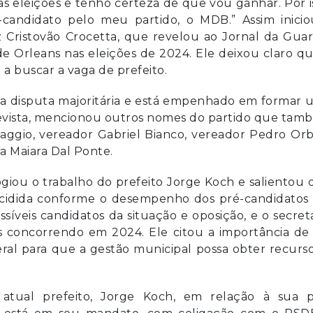
s eleições e tenho certeza de que vou ganhar. Por i
-candidato pelo meu partido, o MDB.” Assim inicio
iz Cristovão Crocetta, que revelou ao Jornal da Gua
de Orleans nas eleições de 2024. Ele deixou claro q
a buscar a vaga de prefeito.
a disputa majoritária e está empenhado em formar 
evista, mencionou outros nomes do partido que tam
aggio, vereador Gabriel Bianco, vereador Pedro Orb
a Maiara Dal Ponte.
ogiou o trabalho do prefeito Jorge Koch e salientou
ecidida conforme o desempenho dos pré-candidatos
íveis candidatos da situação e oposição, e o secret
 concorrendo em 2024. Ele citou a importância de 
eral para que a gestão municipal possa obter recurs
atual prefeito, Jorge Koch, em relação à sua p