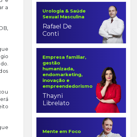
B e
ar a
Urologia & Saúde
Sexual Masculina
Rafael De
MDB,
Conti
que
ggio
Empresa familiar,
gestão
ado.
humanizada,
 dos
endomarketing,
inovação e
empreendedorismo
ixou
Thayni
será
Librelato
eito
 que
Mente em Foco