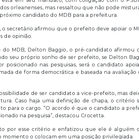
ge está em seu mandato, com coligação com o PSD
os orleanenses, mas ressaltou que não pode mistur
próximo candidato do MDB para a prefeitura.
, o secretário afirmou que o prefeito deve apoiar o 
s de opinião.
e do MDB, Delton Baggio, o pré-candidato afirmou 
o seu próprio sonho de ser prefeito, se Delton Ba
 posicionado nas pesquisas, será o candidato apoi
omada de forma democrática e baseada na avaliação
ssibilidade de ser candidato a vice-prefeito, mas de
tura. Caso haja uma definição de chapa, o critério 
 para o cargo. “O acordo é que o candidato a pref
cionado na pesquisa”, destacou Crocetta.
to por esse critério e enfatizou que ele é alguém
é o momento o colocam em uma posição privilegiada.