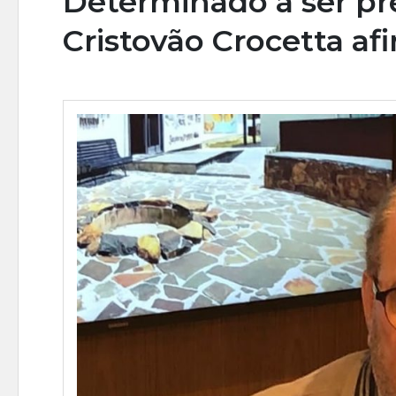
Determinado a ser pre
Cristovão Crocetta af