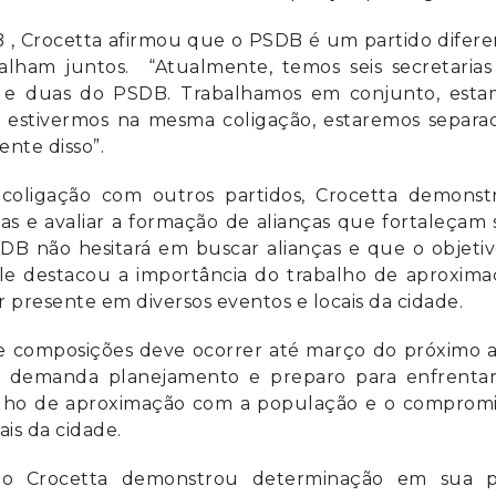
, Crocetta afirmou que o PSDB é um partido difere
lham juntos. “Atualmente, temos seis secretarias
B e duas do PSDB. Trabalhamos em conjunto, esta
o estivermos na mesma coligação, estaremos separad
nte disso”.
coligação com outros partidos, Crocetta demonst
s e avaliar a formação de alianças que fortaleçam
DB não hesitará em buscar alianças e que o objetiv
Ele destacou a importância do trabalho de aproxima
presente em diversos eventos e locais da cidade.
 e composições deve ocorrer até março do próximo a
já demanda planejamento e preparo para enfrentar
balho de aproximação com a população e o compromi
is da cidade.
vão Crocetta demonstrou determinação em sua p