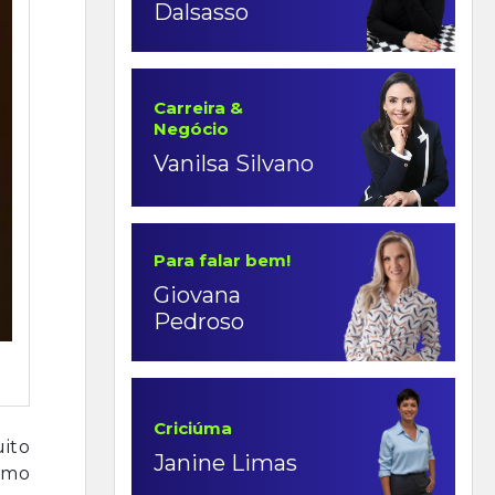
Dalsasso
Carreira &
Negócio
Vanilsa Silvano
Para falar bem!
Giovana
Pedroso
Criciúma
ito
Janine Limas
omo