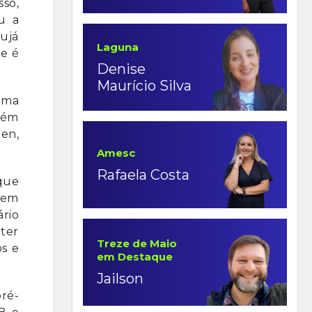
sso,
u a
rujá
Laguna
ue é
Denise
Maurício Silva
uma
bém
en,
Amesc
Rafaela Costa
 que
 em
ário
ter
Treze de Maio
os e
em Destaque
Jailson
ré-