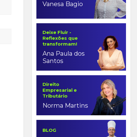
Vanesa Bagio
Deixe Fluir -
Reflexões que
transformam!
Ana Paula dos
Santos
Direito
Empresarial e
Tributário
Norma Martins
BLOG