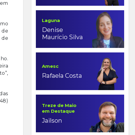
arem
Laguna
smo
Denise
a de
Maurício Silva
9 de
lho.
ira
Amesc
o”,
Rafaela Costa
 das
(48)
Treze de Maio
em Destaque
Jailson