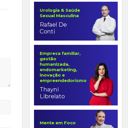
Urologia & Saúde
Sexual Masculina
Rafael De
Conti
Empresa familiar,
gestão
humanizada,
endomarketing,
inovação e
empreendedorismo
Thayni
Librelato
Mente em Foco