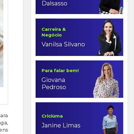
Dalsasso
Carreira &
Negócio
Vanilsa Silvano
Para falar bem!
Giovana
Pedroso
ara
Criciúma
ga,
Janine Limas
ens