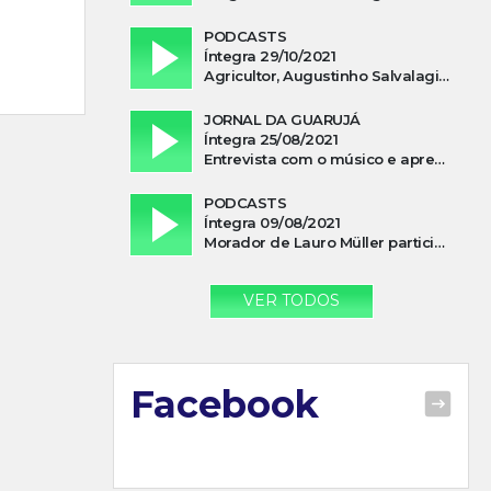
PODCASTS
Íntegra 29/10/2021
Agricultor, Augustinho Salvalagio, relata sobre aparição do Cavaleiro Negro no Rio das Furnas
JORNAL DA GUARUJÁ
Íntegra 25/08/2021
Entrevista com o músico e apresentador, Lismael Ferrareis, no Cidade e Campo
PODCASTS
Íntegra 09/08/2021
Morador de Lauro Müller participa de motociata em apoio a Bolsonaro
VER TODOS
Facebook