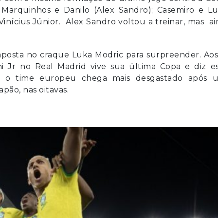
a, Marquinhos e Danilo (Alex Sandro); Casemiro e L
inícius Júnior. Alex Sandro voltou a treinar, mas a
aposta no craque Luka Modric para surpreender. Ao
i Jr no Real Madrid vive sua última Copa e diz es
ém, o time europeu chega mais desgastado após 
pão, nas oitavas.