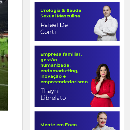
Urologia & Saúde
Sexual Masculina
Rafael De
Conti
Empresa familiar,
gestão
humanizada,
endomarketing,
inovação e
empreendedorismo
Thayni
Librelato
Mente em Foco