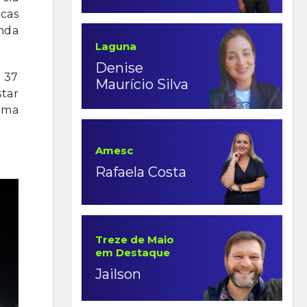
ucas
inda
Laguna
Denise
s 37
Maurício Silva
tar
uma
Amesc
Rafaela Costa
Treze de Maio
em Destaque
Jailson