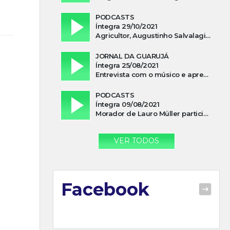
PODCASTS
Íntegra 29/10/2021
Agricultor, Augustinho Salvalagio, relata sobre aparição do Cavaleiro Negro no Rio das Furnas
JORNAL DA GUARUJÁ
Íntegra 25/08/2021
Entrevista com o músico e apresentador, Lismael Ferrareis, no Cidade e Campo
PODCASTS
Íntegra 09/08/2021
Morador de Lauro Müller participa de motociata em apoio a Bolsonaro
VER TODOS
Facebook