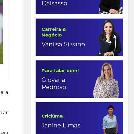
Dalsasso
Carreira &
Negócio
Vanilsa Silvano
Para falar bem!
Giovana
Pedroso
le a
 dar
Criciúma
Janine Limas
reia