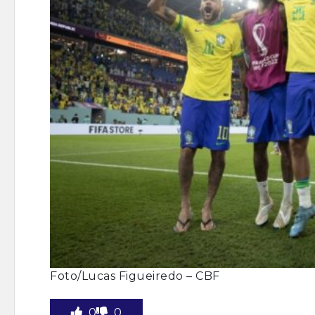
Foto/Lucas Figueiredo – CBF
0
0