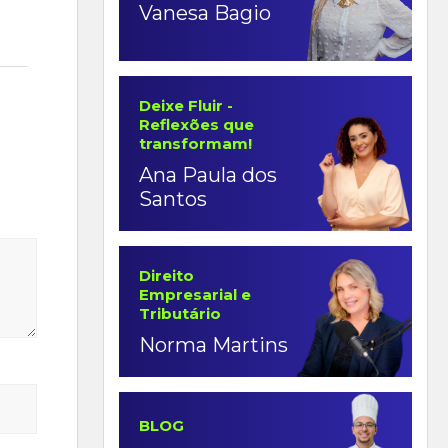
Vanesa Bagio
Deixe Fluir -
Reflexões que
transformam!
Ana Paula dos
Santos
Direito
Empresarial e
Tributário
Norma Martins
BLOG