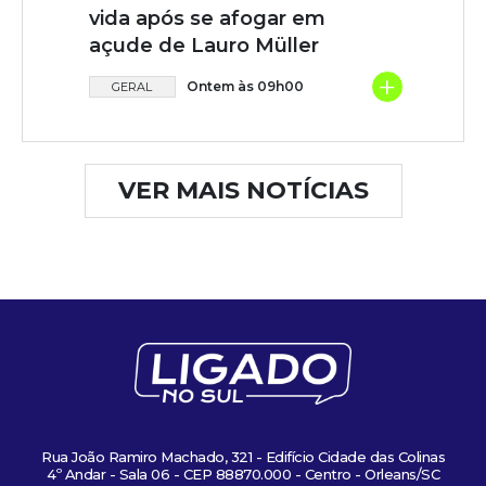
vida após se afogar em
açude de Lauro Müller
+
Ontem às 09h00
GERAL
VER MAIS NOTÍCIAS
Rua João Ramiro Machado, 321 - Edifício Cidade das Colinas
4º Andar - Sala 06 - CEP 88870.000 - Centro - Orleans/SC