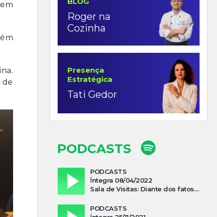
BLOG
s em
Roger na
Cozinha
mbém
Presença
na.
Estratégica
 de
Tati Gedor
PODCASTS
PODCASTS
Íntegra 08/04/2022
Sala de Visitas: Diante dos fatos que influenciam a economia o que podemos esperar de 2022
PODCASTS
Íntegra 25/11/2021