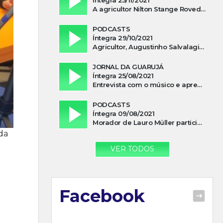
A agricultor Nilton Stange Roveda, afirma ter recebido ajuda espiritual durante acidente
PODCASTS
Íntegra 29/10/2021
Agricultor, Augustinho Salvalagio, relata sobre aparição do Cavaleiro Negro no Rio das Furnas
JORNAL DA GUARUJÁ
Íntegra 25/08/2021
Entrevista com o músico e apresentador, Lismael Ferrareis, no Cidade e Campo
PODCASTS
Íntegra 09/08/2021
Morador de Lauro Müller participa de motociata em apoio a Bolsonaro
da
VER TODOS
Facebook