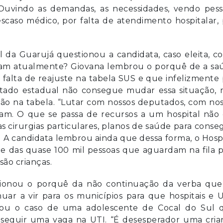
 Ouvindo as demandas, as necessidades, vendo pess
scaso médico, por falta de atendimento hospitalar,
al da Guarujá questionou a candidata, caso eleita, 
am atualmente? Giovana lembrou o porquê de a sa
a falta de reajuste na tabela SUS e que infelizmente
tado estadual não consegue mudar essa situação, 
ção na tabela. “Lutar com nossos deputados, com no
am. O que se passa de recursos a um hospital não 
 as cirurgias particulares, planos de saúde para conse
. A candidata lembrou ainda que dessa forma, o Hosp
 que das quase 100 mil pessoas que aguardam na fila 
são crianças.
stionou o porquê da não continuação da verba que 
ar a vir para os municípios para que hospitais e 
ntou o caso de uma adolescente de Cocal do Sul 
seguir uma vaga na UTI. “É desesperador uma cria