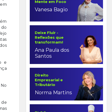
Mente em Foco
a em
Vanesa Bagio
bém
 do
Deixe Fluir -
Vejo
Reflexões que
stas
transformam!
dos
Ana Paula dos
Santos
o e
nça
Direito
Empresarial e
Tributário
 No
Norma Martins
e de
mas