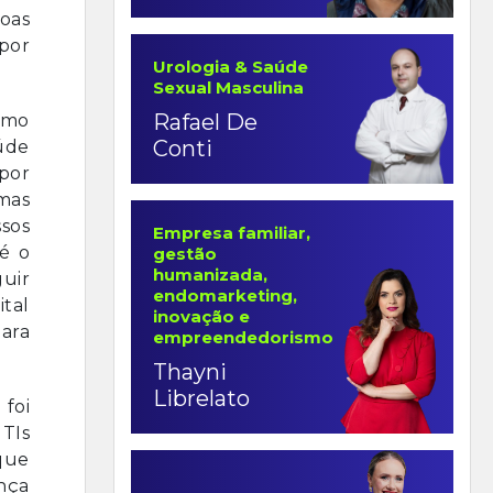
oas
 por
Urologia & Saúde
Sexual Masculina
Rafael De
como
Conti
úde
 por
mas
ssos
Empresa familiar,
é o
gestão
humanizada,
guir
endomarketing,
ital
inovação e
para
empreendedorismo
Thayni
Librelato
foi
UTIs
que
nça