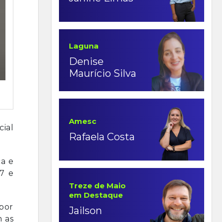
Laguna
Denise
Maurício Silva
Amesc
cial
Rafaela Costa
ca e
7 e
Treze de Maio
em Destaque
 por
Jailson
m as