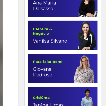
Ana Maria
Dalsasso
Carreira &
Negócio
Vanilsa Silvano
Para falar bem!
Giovana
Pedroso
Criciúma
Janine Limas