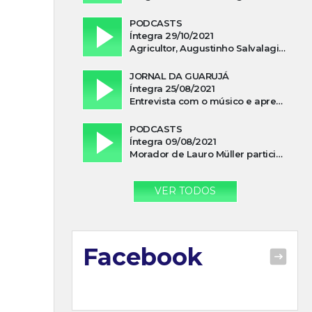
PODCASTS
Íntegra 29/10/2021
Agricultor, Augustinho Salvalagio, relata sobre aparição do Cavaleiro Negro no Rio das Furnas
JORNAL DA GUARUJÁ
Íntegra 25/08/2021
Entrevista com o músico e apresentador, Lismael Ferrareis, no Cidade e Campo
PODCASTS
Íntegra 09/08/2021
Morador de Lauro Müller participa de motociata em apoio a Bolsonaro
VER TODOS
Facebook