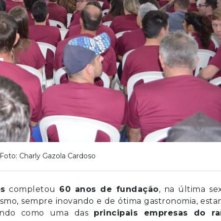
Foto: Charly Gazola Cardoso
os
completou
60 anos de fundação
, na última se
ismo, sempre inovando e de ótima gastronomia, est
idando como uma das
principais empresas do r