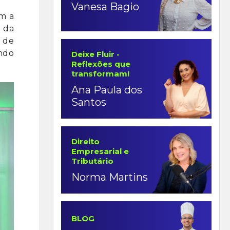
Vanesa Bagio
om a
 da
 de
ndo
Deixe Fluir -
Reflexões que
transformam!
Ana Paula dos
Santos
Direito
Empresarial e
Tributário
Norma Martins
BLOG