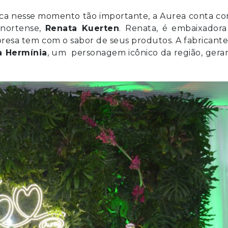
arca nesse momento tão importante, a Aurea conta c
onortense,
Renata Kuerten
. Renata, é embaixadora
esa tem com o sabor de seus produtos. A fabricante
 Hermínia
, um personagem icônico da região, gera