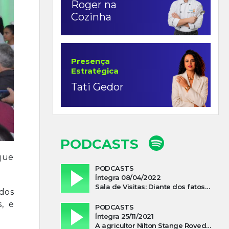
Roger na
Cozinha
Presença
Estratégica
Tati Gedor
PODCASTS
que
PODCASTS
Íntegra 08/04/2022
Sala de Visitas: Diante dos fatos que influenciam a economia o que podemos esperar de 2022
dos
, e
PODCASTS
Íntegra 25/11/2021
A agricultor Nilton Stange Roveda, afirma ter recebido ajuda espiritual durante acidente