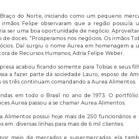
 Braço do Norte, iniciando como um pequeno merc
 irmãos Felipe observaram que a região possuía 
ria ser uma boa oportunidade de negócio. Aproveit
ção de doces. “Prosperamos nos negócios. Os irmãos To
s sócios. Daí surgiu o nome Aurea em homenagem a 
iretora de Recursos Humanos, Adria Felipe Weber.
resa acabou ficando somente para Tobias e seus fil
sa a fazer parte da sociedade Lauro, esposo de Amé
as os três continuam comandando a Aurea Alimentos.
das em todo o Brasil no ano de 1973. O portfólio
oces Aurea passou a se chamar Aurea Alimentos.
Alimentos possui hoje mais de 250 funcionários e
s em diversas linhas para mais de 6 mil clientes.
 por meio de mercados e supermercados, ela tam