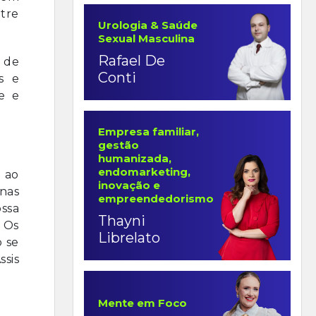
ntre
Urologia & Saúde
Sexual Masculina
Rafael De
 de
Conti
s e
e e
Empresa familiar,
gestão
humanizada,
endomarketing,
 ao
inovação e
nas
empreendedorismo
ssa
Thayni
 Os
Librelato
o se
ssis
Mente em Foco