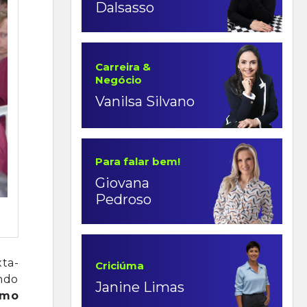
Dalsasso
Carreira &
Negócio
Vanilsa Silvano
Para falar bem!
Giovana
Pedroso
xta-
Criciúma
ando
Janine Limas
amo