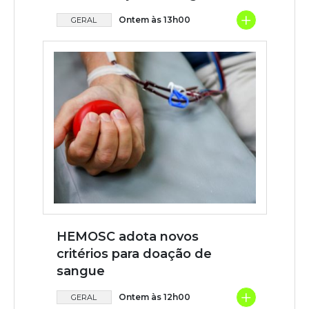
+
Ontem às 13h00
GERAL
HEMOSC adota novos
critérios para doação de
sangue
+
Ontem às 12h00
GERAL