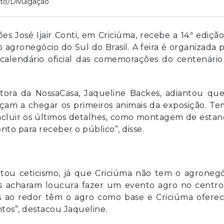
to/Divulgação
es José Ijair Conti, em Criciúma, recebe a 14ª ediçã
agronegócio do Sul do Brasil. A feira é organizada 
 calendário oficial das comemorações do centenário
etora da NossaCasa, Jaqueline Backes, adiantou que
meçam a chegar os primeiros animais da exposição. T
concluir os últimos detalhes, como montagem de esta
nto para receber o público”, disse.
tou ceticismo, já que Criciúma não tem o agronegó
os acharam loucura fazer um evento agro no centro
 ao redor têm o agro como base e Criciúma oferec
tos”, destacou Jaqueline.