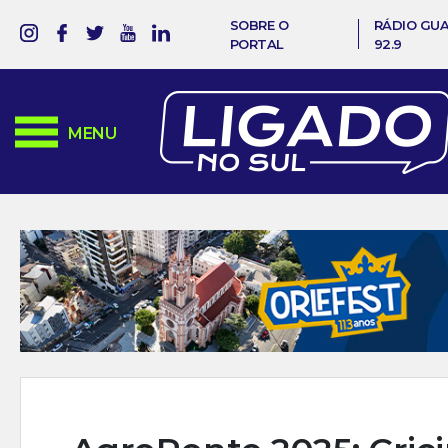
SOBRE O
RÁDIO GU
PORTAL
92.9
MENU