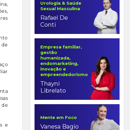
Urologia & Saúde
na,
Sexual Masculina
ões,
Rafael De
res
Conti
ento
s de
Empresa familiar,
gestão
humanizada,
endomarketing,
aço
inovação e
iar
empreendedorismo
Thayni
Librelato
nta
sas
 de
Mente em Foco
s e
Vanesa Bagio