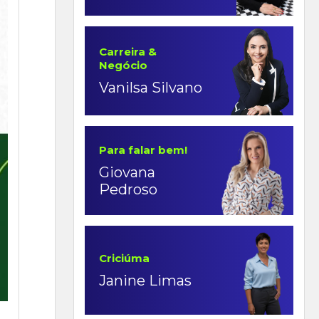
Carreira &
Negócio
Vanilsa Silvano
Para falar bem!
Giovana
Pedroso
Criciúma
Janine Limas