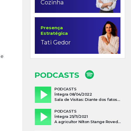
Cozinha
Presença
Estratégica
Tati Gedor
de
PODCASTS
PODCASTS
Íntegra 08/04/2022
Sala de Visitas: Diante dos fatos que influenciam a economia o que podemos esperar de 2022
PODCASTS
Íntegra 25/11/2021
A agricultor Nilton Stange Roveda, afirma ter recebido ajuda espiritual durante acidente