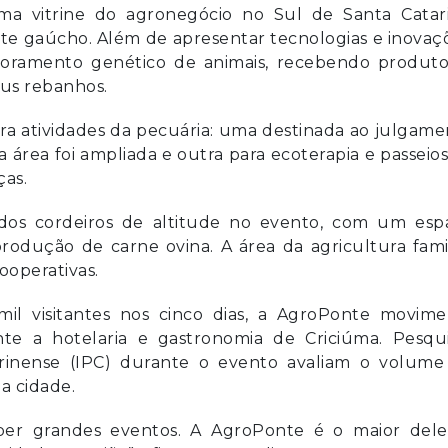
a vitrine do agronegócio no Sul de Santa Catari
orte gaúcho. Além de apresentar tecnologias e inovaç
lhoramento genético de animais, recebendo produto
eus rebanhos.
ara atividades da pecuária: uma destinada ao julgam
 área foi ampliada e outra para ecoterapia e passeio
ças.
 dos cordeiros de altitude no evento, com um esp
odução de carne ovina. A área da agricultura famil
ooperativas.
il visitantes nos cinco dias, a AgroPonte movime
nte a hotelaria e gastronomia de Criciúma. Pesqui
tarinense (IPC) durante o evento avaliam o volume
na cidade.
ber grandes eventos. A AgroPonte é o maior dele