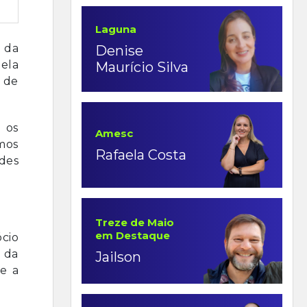
Laguna
o da
Denise
pela
Maurício Silva
 de
 os
Amesc
emos
Rafaela Costa
ndes
Treze de Maio
em Destaque
cio
 da
Jailson
e a