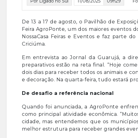
Por Ligado no Sul
11/08/2025
09h29
Fo
De 13 a 17 de agosto, o Pavilhão de Exposiçõ
Feira AgroPonte, um dos maiores eventos do 
NossaCasa Feiras e Eventos e faz parte do
Criciúma.
Em entrevista ao Jornal da Guarujá, a dir
preparativos estão na reta final. “Hoje co
dois dias para receber todos os animais e 
e decoração. Na quarta-feira, tudo estará pro
De desafio a referência nacional
Quando foi anunciada, a AgroPonte enfren
como principal atividade econômica. “Muit
cidade, mas entendemos que os municípios
melhor estrutura para receber grandes even