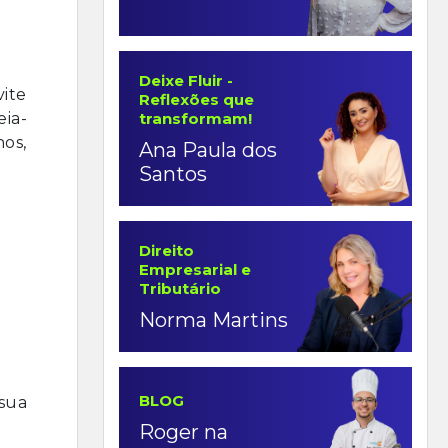
Deixe Fluir -
vite
Reflexões que
transformam!
eia-
nos,
Ana Paula dos
Santos
Direito
Empresarial e
Tributário
Norma Martins
BLOG
sua
Roger na