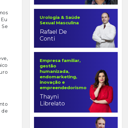
mos
Urologia & Saúde
 Eu
Sexual Masculina
. Se
Rafael De
Conti
eve,
Empresa familiar,
nico
gestão
humanizada,
Ouro
endomarketing,
inovação e
empreendedorismo
Thayni
Librelato
ento
s de