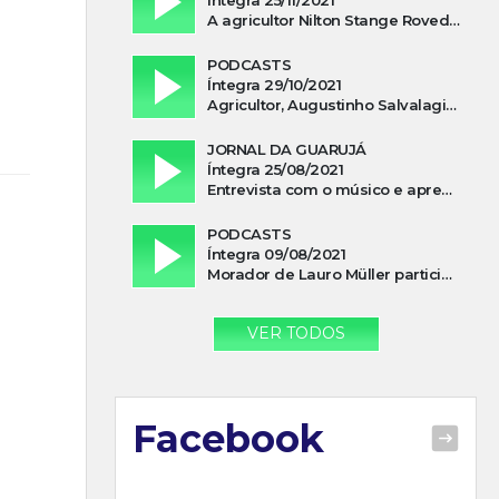
A agricultor Nilton Stange Roveda, afirma ter recebido ajuda espiritual durante acidente
PODCASTS
Íntegra 29/10/2021
Agricultor, Augustinho Salvalagio, relata sobre aparição do Cavaleiro Negro no Rio das Furnas
JORNAL DA GUARUJÁ
Íntegra 25/08/2021
Entrevista com o músico e apresentador, Lismael Ferrareis, no Cidade e Campo
PODCASTS
Íntegra 09/08/2021
Morador de Lauro Müller participa de motociata em apoio a Bolsonaro
VER TODOS
Facebook