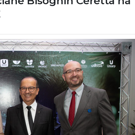
ciane Bisognin Ceretta na
E