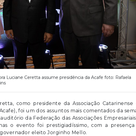
ora Luciane Ceretta assume presidência da Acafe foto: Rafaela
ins
retta, como presidente da Associação Catarinense 
Acafe), foi um dos assuntos mais comentados da se
 auditório da Federação das Associações Empresariai
 mas o evento foi prestigiadíssimo, com a presenç
o governador eleito Jorginho Mello.