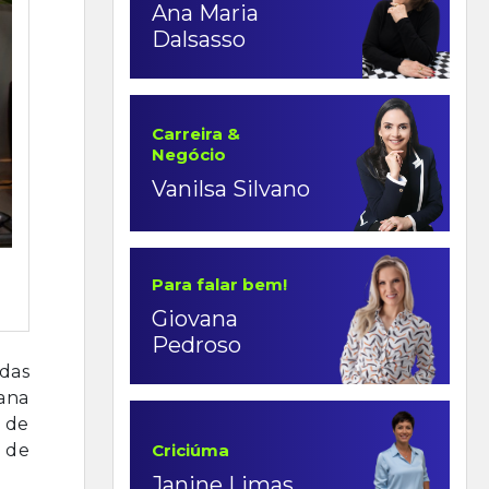
Ana Maria
Dalsasso
Carreira &
Negócio
Vanilsa Silvano
Para falar bem!
Giovana
Pedroso
das
mana
s de
Criciúma
a de
Janine Limas