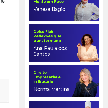
Mente em Foco
ão.
Vanesa Bagio
Deixe Fluir -
Reflexões que
transformam!
Ana Paula dos
Santos
Direito
Empresarial e
Tributário
Norma Martins