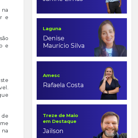
a na
r e
Laguna
Denise
 são
Maurício Silva
o e
Amesc
este
Rafaela Costa
vel.
que
Treze de Maio
 de
em Destaque
 me
Jailson
i na