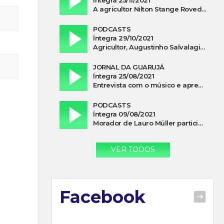
A agricultor Nilton Stange Roveda, afirma ter recebido ajuda espiritual durante acidente
PODCASTS
Íntegra 29/10/2021
Agricultor, Augustinho Salvalagio, relata sobre aparição do Cavaleiro Negro no Rio das Furnas
JORNAL DA GUARUJÁ
Íntegra 25/08/2021
Entrevista com o músico e apresentador, Lismael Ferrareis, no Cidade e Campo
PODCASTS
Íntegra 09/08/2021
Morador de Lauro Müller participa de motociata em apoio a Bolsonaro
VER TODOS
Facebook