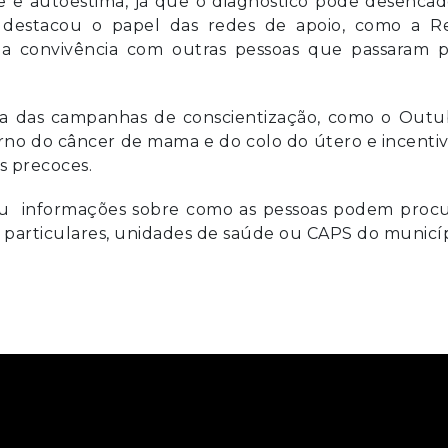
e e autoestima, já que o diagnóstico pode desencad
destacou o papel das redes de apoio, como a R
a convivência com outras pessoas que passaram p
ia das campanhas de conscientização, como o Outu
rno do câncer de mama e do colo do útero e incent
s precoces.
eceu informações sobre como as pessoas podem procu
as particulares, unidades de saúde ou CAPS do municíp