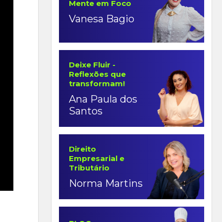
Mente em Foco
Vanesa Bagio
Deixe Fluir -
Reflexões que
transformam!
Ana Paula dos
Santos
Direito
Empresarial e
Tributário
Norma Martins