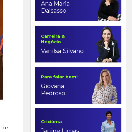
Ana Maria
Dalsasso
Carreira &
Negócio
Vanilsa Silvano
Para falar bem!
Giovana
Pedroso
Criciúma
e de
Janine Limas