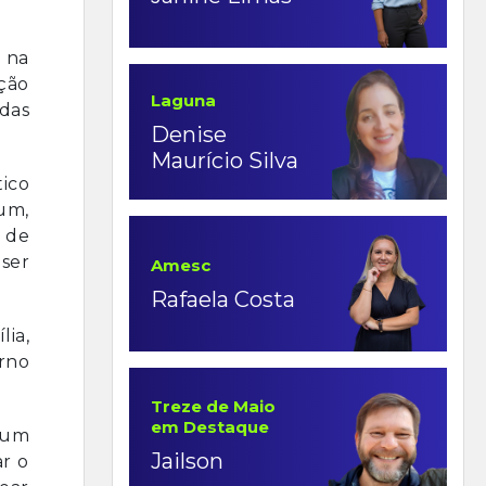
 na
ução
Laguna
 das
Denise
Maurício Silva
tico
um,
 de
ser
Amesc
Rafaela Costa
ia,
rno
Treze de Maio
em Destaque
 um
Jailson
ar o