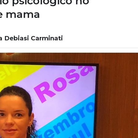
io psicológico no
de mama
a Debiasi Carminati