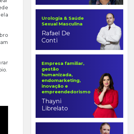
ear
ede
ela
Urologia & Saúde
Sexual Masculina
Rafael De
bro
Conti
ivam
rar
Empresa familiar,
gestão
io.
humanizada,
endomarketing,
inovação e
empreendedorismo
Thayni
Librelato