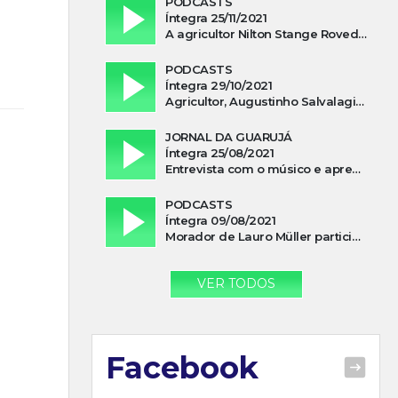
PODCASTS
Íntegra 25/11/2021
A agricultor Nilton Stange Roveda, afirma ter recebido ajuda espiritual durante acidente
PODCASTS
Íntegra 29/10/2021
Agricultor, Augustinho Salvalagio, relata sobre aparição do Cavaleiro Negro no Rio das Furnas
JORNAL DA GUARUJÁ
Íntegra 25/08/2021
Entrevista com o músico e apresentador, Lismael Ferrareis, no Cidade e Campo
PODCASTS
Íntegra 09/08/2021
Morador de Lauro Müller participa de motociata em apoio a Bolsonaro
VER TODOS
Facebook