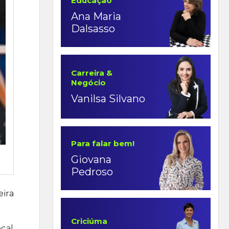
Educação
Ana Maria
Dalsasso
Carreira &
Negócio
Vanilsa Silvano
Para falar bem!
Giovana
Pedroso
eira
Criciúma
ocal