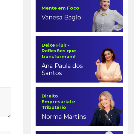
Mente em Foco
Vanesa Bagio
Deixe Fluir -
Reflexões que
transformam!
Ana Paula dos
Santos
Direito
Empresarial e
Tributário
Norma Martins