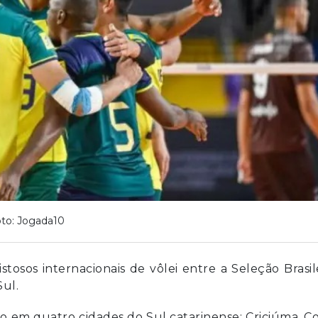
to: Jogada10
stosos internacionais de vôlei entre a Seleção Brasil
Sul.
ho em quatro cidades do Sul catarinense: Criciúma, C