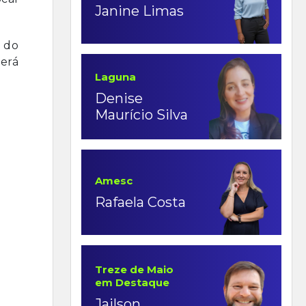
Janine Limas
o do
derá
Laguna
Denise
Maurício Silva
Amesc
Rafaela Costa
Treze de Maio
em Destaque
Jailson