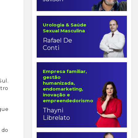
Urologia & Saúde
Sexual Masculina
Rafael De
Conti
Empresa familiar,
gestão
Sul.
humanizada,
etro
endomarketing,
inovação e
empreendedorismo
que
Thayni
Librelato
o do