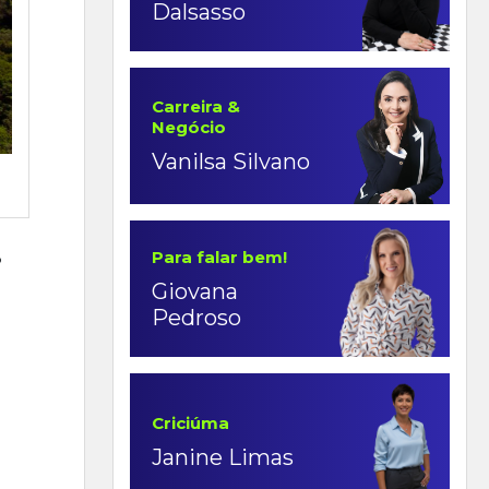
Dalsasso
Carreira &
Negócio
Vanilsa Silvano
Para falar bem!
8
Giovana
Pedroso
Criciúma
Janine Limas