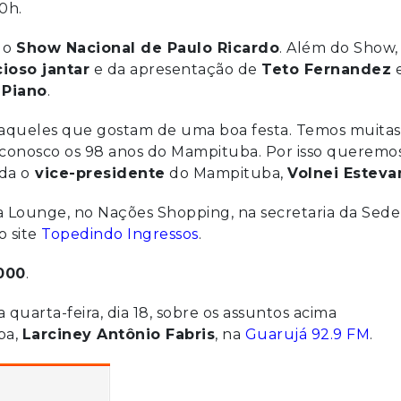
20h.
 o
Show Nacional de Paulo Ricardo
. Além do Show,
cioso jantar
e da apresentação de
Teto Fernandez
 Piano
.
 aqueles que gostam de uma boa festa. Temos muitas
r conosco os 98 anos do Mampituba. Por isso queremo
da o
vice-presidente
do Mampituba,
Volnei Estev
Lounge, no Nações Shopping, na secretaria da Sede
o site
Topedindo Ingressos
.
000
.
 quarta-feira, dia 18, sobre os assuntos acima
ba,
Larciney Antônio Fabris
, na
Guarujá 92.9 FM
.