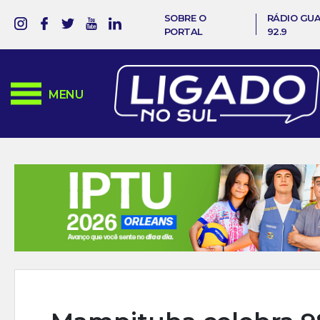
SOBRE O
RÁDIO GU
PORTAL
92.9
MENU