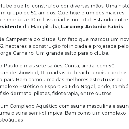
lube que foi construído por diversas mãos. Uma histó
 um grupo de 52 amigos. Que hoje é um dos maiores
trimoniais e 10 mil associados no total. Estando entre
esidente
do Mampituba,
Larciney Antônio Fabris
.
 sede Campestre do clube. Um fato que marcou um no
ectares, a construção foi iniciada e projetada pelo
orge Carneiro. Um grande salto para o clube.
o Paulo e mais sete salões. Conta, ainda, com 50
 um de showbol, 11 quadras de beach tennis, canchas
o país. Bem como uma das melhores estruturas de
Complexo Estético e Esportivo Édio Nagel, onde, tamb
io dermato, pilates, fisioterapia, entre outros.
e um Complexo Aquático com sauna masculina e saun
ca e uma piscina semi-olímpica. Bem como um complexo
toboáguas.