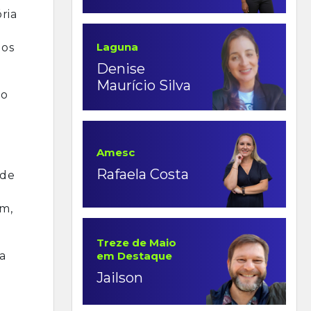
ria
Laguna
 os
Denise
Maurício Silva
vo
Amesc
Rafaela Costa
 de
ém,
Treze de Maio
a
em Destaque
Jailson