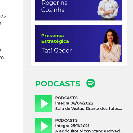
Roger na
Cozinha
 os
e
Presença
Estratégica
Tati Gedor
s
am
.
PODCASTS
PODCASTS
Íntegra 08/04/2022
Sala de Visitas: Diante dos fatos que influenciam a economia o que podemos esperar de 2022
PODCASTS
Íntegra 25/11/2021
A agricultor Nilton Stange Roveda, afirma ter recebido ajuda espiritual durante acidente