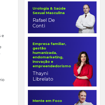
Urologia & Saúde
Sexual Masculina
Rafael De
Conti
s e
Empresa familiar,
e
gestão
,
humanizada,
endomarketing,
inovação e
empreendedorismo
Thayni
Librelato
rio
Mente em Foco