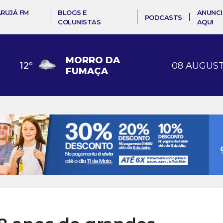
ARUJÁ FM
BLOGS E
ANUNCI
PODCASTS
COLUNISTAS
AQUI
MORRO DA
12
º
08 AUGUST
FUMAÇA