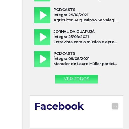
PODCASTS
Íntegra 29/10/2021
Agricultor, Augustinho Salvalagio, relata sobre aparição do Cavaleiro Negro no Rio das Furnas
JORNAL DA GUARUJÁ
Íntegra 25/08/2021
Entrevista com o músico e apresentador, Lismael Ferrareis, no Cidade e Campo
PODCASTS
Íntegra 09/08/2021
Morador de Lauro Müller participa de motociata em apoio a Bolsonaro
VER TODOS
Facebook