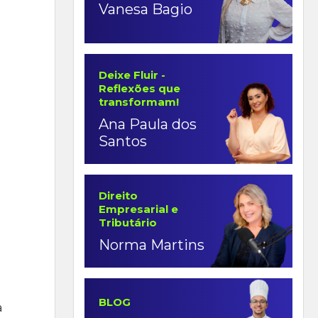
Vanesa Bagio
Deixe Fluir -
Reflexões que
transformam!
Ana Paula dos
Santos
Direito
Empresarial e
Tributário
Norma Martins
BLOG
a