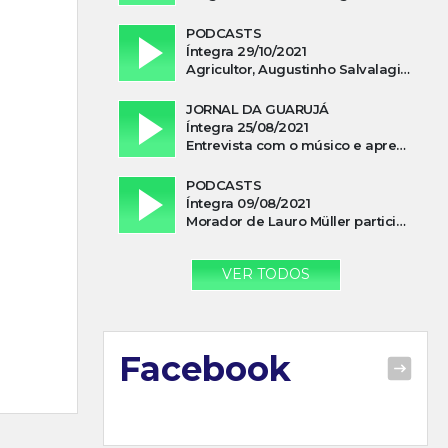
PODCASTS
Íntegra 29/10/2021
Agricultor, Augustinho Salvalagio, relata sobre aparição do Cavaleiro Negro no Rio das Furnas
JORNAL DA GUARUJÁ
Íntegra 25/08/2021
Entrevista com o músico e apresentador, Lismael Ferrareis, no Cidade e Campo
PODCASTS
Íntegra 09/08/2021
Morador de Lauro Müller participa de motociata em apoio a Bolsonaro
VER TODOS
Facebook