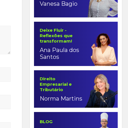
Vanesa Bagio
Deixe Fluir -
Reflexões que
transformam!
Ana Paula dos
Santos
Direito
Empresarial e
Tributário
Norma Martins
BLOG