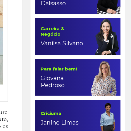
Dalsasso
Carreira &
Negócio
Vanilsa Silvano
Para falar bem!
Giovana
Pedroso
uro
Criciúma
uto,
Janine Limas
e os