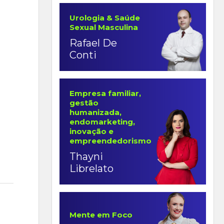
Urologia & Saúde
Sexual Masculina
Rafael De
Conti
Empresa familiar,
gestão
humanizada,
endomarketing,
inovação e
empreendedorismo
Thayni
Librelato
Mente em Foco