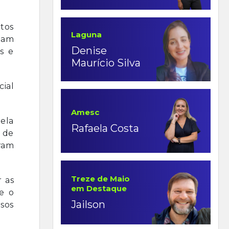
tos
Laguna
omam
Denise
s e
Maurício Silva
cial
Amesc
ela
Rafaela Costa
s de
aram
Treze de Maio
r as
em Destaque
e o
Jailson
rsos