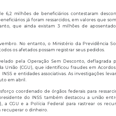
e 6,2 milhões de beneficiários contestaram descon
beneficiários já foram ressarcidos, em valores que s
tanto, que ainda existam 3 milhões de aposentado
vembro. No entanto, o Ministério da Previdência So
todos os afetados possam registrar seus pedidos.
velado pela Operação Sem Desconto, deflagrada p
 da União (CGU), que identificou fraudes em Acordo
INSS e entidades associativas. As investigações lev
to em abril.
esforço coordenado de órgãos federais para ressarci
 presidente do INSS também destacou a união entr
), a CGU e a Polícia Federal para rastrear os recu
 recuperar o dinheiro.