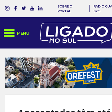
SOBRE O
RÁDIO GU
PORTAL
92.9
MENU