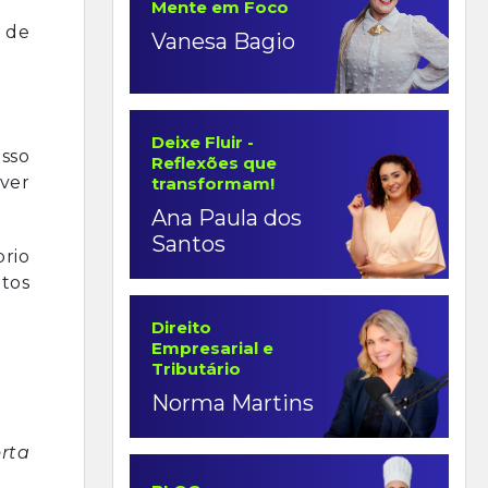
Mente em Foco
o de
Vanesa Bagio
Deixe Fluir -
sso
Reflexões que
lver
transformam!
Ana Paula dos
Santos
brio
tos
Direito
Empresarial e
Tributário
Norma Martins
rta