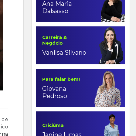
Ana Maria
Dalsasso
Carreira &
Negócio
Vanilsa Silvano
Para falar bem!
Giovana
Pedroso
 de
Criciúma
ico
Janine Limas
rna