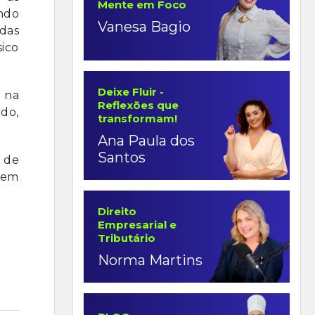
Mente em Foco
ando
Vanesa Bagio
das
sico
Deixe Fluir -
r na
Reflexões que
ido,
transformam!
Ana Paula dos
Santos
 de
dem
Direito
Empresarial e
Tributário
Norma Martins