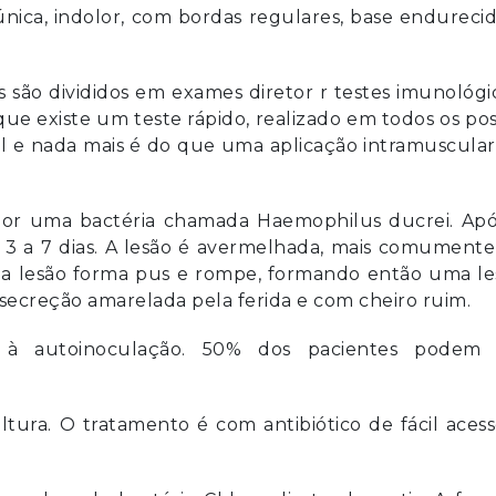
única, indolor, com bordas regulares, base endureci
lis são divididos em exames diretor r testes imunológi
que existe um teste rápido, realizado em todos os po
el e nada mais é do que uma aplicação intramuscula
or uma bactéria chamada Haemophilus ducrei. Apó
 3 a 7 dias. A lesão é avermelhada, mais comument
 a lesão forma pus e rompe, formando então uma le
secreção amarelada pela ferida e com cheiro ruim.
 à autoinoculação. 50% dos pacientes podem 
tura. O tratamento é com antibiótico de fácil aces