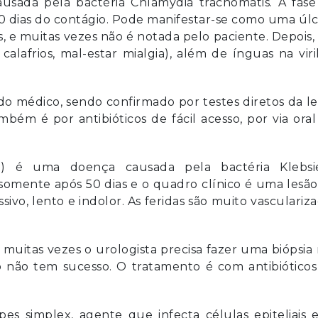
usada pela bactéria Chlamydia trachomatis. A fase
0 dias do contágio. Pode manifestar-se como uma úl
, e muitas vezes não é notada pelo paciente. Depois
alafrios, mal-estar mialgia), além de ínguas na viri
 do médico, sendo confirmado por testes diretos da l
bém é por antibióticos de fácil acesso, por via ora
) é uma doença causada pela bactéria Klebsie
 somente após 50 dias e o quadro clínico é uma lesã
ivo, lento e indolor. As feridas são muito vasculariz
muitas vezes o urologista precisa fazer uma biópsia
 não tem sucesso. O tratamento é com antibióticos
pes simplex, agente que infecta células epiteliais 