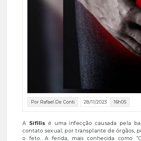
Por Rafael De Conti
28/11/2023
16h05
A
Sífilis
é uma infecção causada pela bac
contato sexual, por transplante de órgãos, 
o feto. A ferida, mais conhecida como 