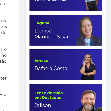
da e
cos.
Laguna
stos
Denise
r de
Maurício Silva
s o
e no
Amesc
são
Rafaela Costa
ter
Treze de Maio
so e
em Destaque
Jailson