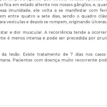
us fica em estado altente nos nossos gânglios, e, qu
ssa imunidade, ele volta a se manifestar com feri
cem entre quatro a sete dias, sendo o quadro clás
ara vesículas e depois se rompem, originando úlceras.
-estar e dor muscular. A recorrência tende a ocorre
ente é menos intensa e pode ser precedida por prur
 da lesão. Existe tratamento de 7 dias nos casos
semana. Pacientes com doença muito recorrente po