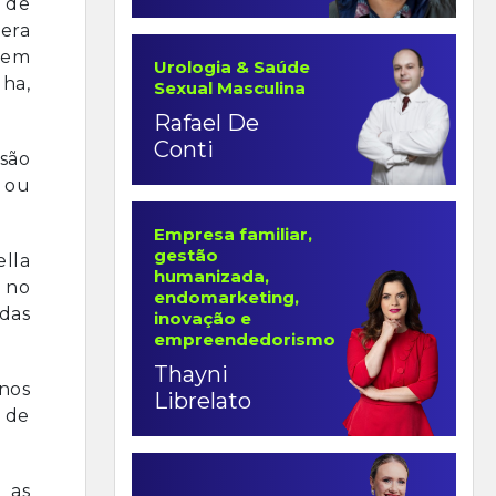
 de
cera
, em
Urologia & Saúde
lha,
Sexual Masculina
Rafael De
Conti
esão
l ou
Empresa familiar,
gestão
lla
humanizada,
o no
endomarketing,
adas
inovação e
empreendedorismo
Thayni
 nos
Librelato
 de
e as