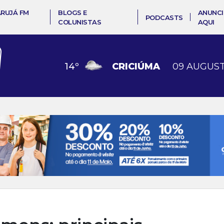
ARUJÁ FM
BLOGS E
ANUNCI
PODCASTS
COLUNISTAS
AQUI
14
º
CRICIÚMA
09 AUGUST