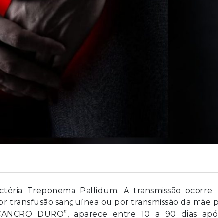
téria Treponema Pallidum. A transmissão ocorre 
por transfusão sanguínea ou por transmissão da mãe 
“CANCRO DURO”, aparece entre 10 a 90 dias apó