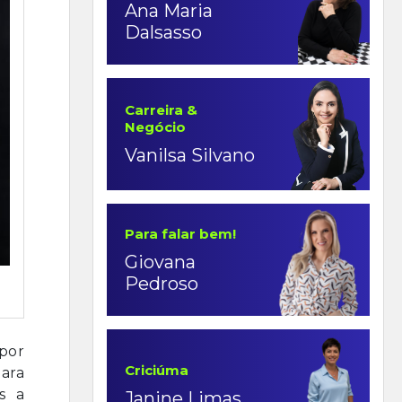
Ana Maria
Dalsasso
Carreira &
Negócio
Vanilsa Silvano
Para falar bem!
Giovana
Pedroso
por
Criciúma
para
s a
Janine Limas