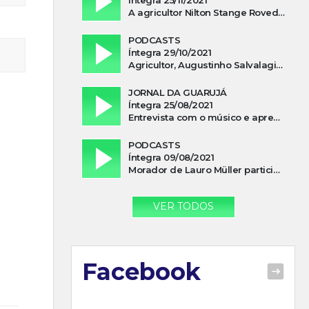
A agricultor Nilton Stange Roveda, afirma ter recebido ajuda espiritual durante acidente
PODCASTS
Íntegra 29/10/2021
Agricultor, Augustinho Salvalagio, relata sobre aparição do Cavaleiro Negro no Rio das Furnas
JORNAL DA GUARUJÁ
Íntegra 25/08/2021
Entrevista com o músico e apresentador, Lismael Ferrareis, no Cidade e Campo
PODCASTS
Íntegra 09/08/2021
Morador de Lauro Müller participa de motociata em apoio a Bolsonaro
VER TODOS
Facebook