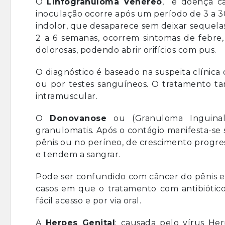
O
Linfogranuloma Venéreo
, é doença ca
inoculação ocorre após um período de 3 a 3
indolor, que desaparece sem deixar sequelas
2 a 6 semanas, ocorrem sintomas de febre, c
dolorosas, podendo abrir orifícios com pus.
O diagnóstico é baseado na suspeita clínica
ou por testes sanguíneos. O tratamento tam
intramuscular.
O
Donovanose
ou (Granuloma Inguinal
granulomatis. Após o contágio manifesta-se
pênis ou no períneo, de crescimento progress
e tendem a sangrar.
Pode ser confundido com câncer do pênis e 
casos em que o tratamento com antibiótico
fácil acesso e por via oral.
A
Herpes Genital
: causada pelo vírus Her