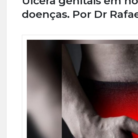
Úlcera genitais em ho
doenças. Por Dr Rafae