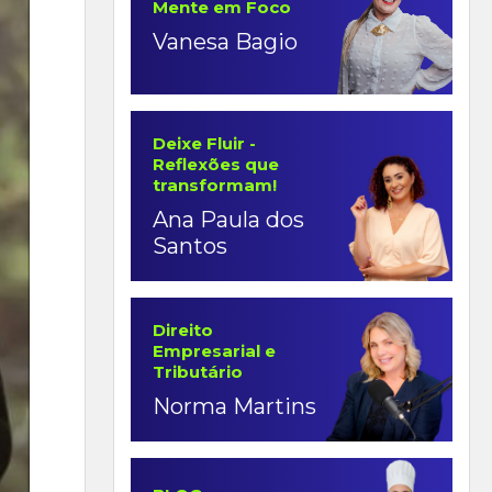
Mente em Foco
Vanesa Bagio
Deixe Fluir -
Reflexões que
transformam!
Ana Paula dos
Santos
Direito
Empresarial e
Tributário
Norma Martins