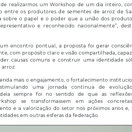
i de realizarmos um Workshop de um dia inteiro, c
ção entre os produtores de sementes de arroz de S
va sobre o papel e o poder que a união dos produto
epresentativo e reconhecido nacionalmente”, dest
um encontro pontual, a proposta foi gerar consciên
te, com propósito claro e visão compartilhada, capa
nder causas comuns e construir uma identidade sól
 arroz.
ainda mais o engajamento, o fortalecimento instituci
 estimulando uma jornada contínua de evoluçã
A ideia sempre foi no sentido de que as reflexõe
orkshop se transformassem em ações concreta
nto e a valorização do setor nos próximos anos e, 
entidades em outras esferas da federação.