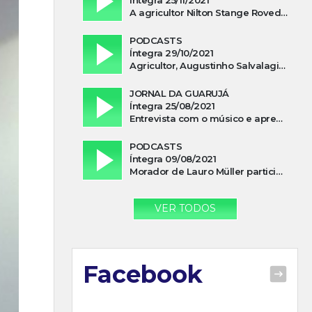
A agricultor Nilton Stange Roveda, afirma ter recebido ajuda espiritual durante acidente
PODCASTS
Íntegra 29/10/2021
Agricultor, Augustinho Salvalagio, relata sobre aparição do Cavaleiro Negro no Rio das Furnas
JORNAL DA GUARUJÁ
Íntegra 25/08/2021
Entrevista com o músico e apresentador, Lismael Ferrareis, no Cidade e Campo
PODCASTS
Íntegra 09/08/2021
Morador de Lauro Müller participa de motociata em apoio a Bolsonaro
VER TODOS
Facebook