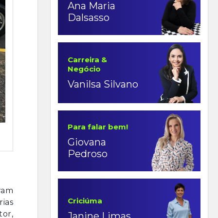
Ana Maria
Dalsasso
Carreira &
Negócio
Vanilsa Silvano
Para falar bem!
Giovana
Pedroso
eram
Criciúma
ias
tor,
Janine Limas