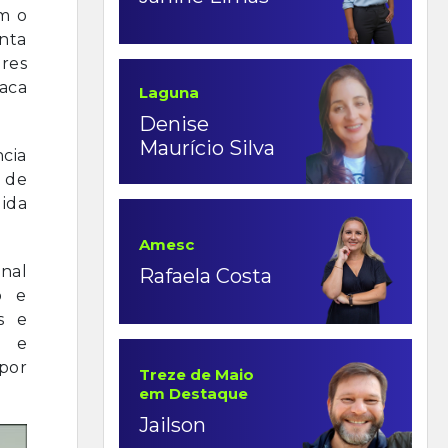
om o
anta
res
aca
Laguna
Denise
Maurício Silva
cia
z de
ida
Amesc
onal
Rafaela Costa
o e
s e
s e
por
Treze de Maio
em Destaque
Jailson