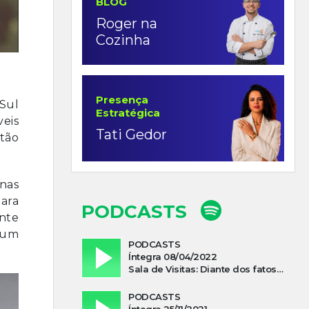
BLOG
Roger na
Cozinha
Presença
Sul
Estratégica
veis
Tati Gedor
tão
nas
ara
PODCASTS
nte
 um
PODCASTS
Íntegra 08/04/2022
Sala de Visitas: Diante dos fatos que influenciam a economia o que podemos esperar de 2022
PODCASTS
Íntegra 25/11/2021