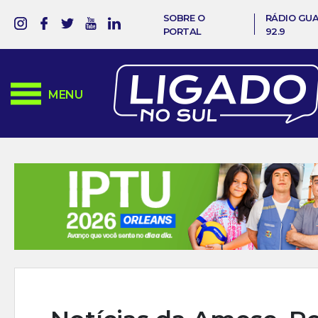
SOBRE O
RÁDIO GU
PORTAL
92.9
MENU