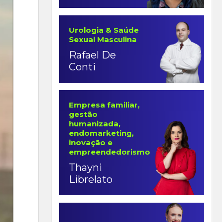
Urologia & Saúde
Sexual Masculina
Rafael De
Conti
Empresa familiar,
gestão
humanizada,
endomarketing,
inovação e
empreendedorismo
Thayni
Librelato