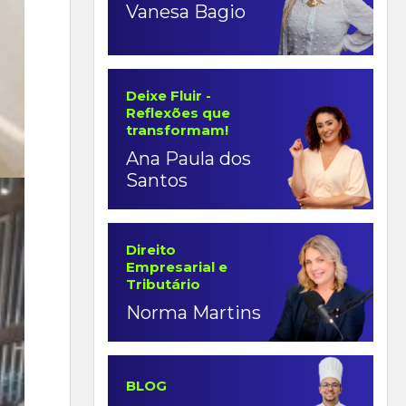
Vanesa Bagio
Deixe Fluir -
Reflexões que
transformam!
Ana Paula dos
Santos
Direito
Empresarial e
Tributário
Norma Martins
BLOG