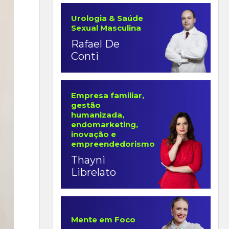
Urologia & Saúde
Sexual Masculina
Rafael De
Conti
Empresa familiar,
gestão
humanizada,
endomarketing,
inovação e
empreendedorismo
Thayni
Librelato
Mente em Foco