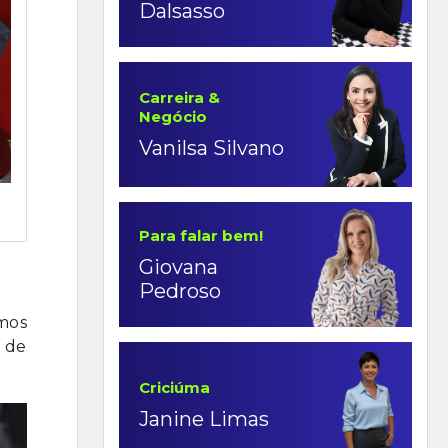
Dalsasso
Carreira &
Negócio
Vanilsa Silvano
Para falar bem!
Giovana
Pedroso
imos
 de
Criciúma
Janine Limas