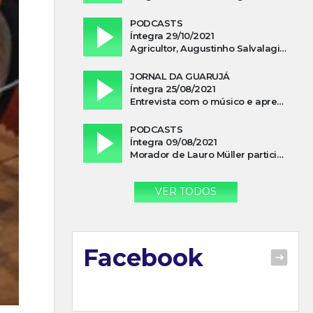
PODCASTS
Íntegra 29/10/2021
Agricultor, Augustinho Salvalagio, relata sobre aparição do Cavaleiro Negro no Rio das Furnas
JORNAL DA GUARUJÁ
Íntegra 25/08/2021
Entrevista com o músico e apresentador, Lismael Ferrareis, no Cidade e Campo
PODCASTS
Íntegra 09/08/2021
Morador de Lauro Müller participa de motociata em apoio a Bolsonaro
VER TODOS
Facebook