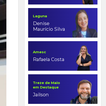
Laguna
Denise
Maurício Silva
Amesc
Rafaela Costa
Treze de Maio
em Destaque
Jailson