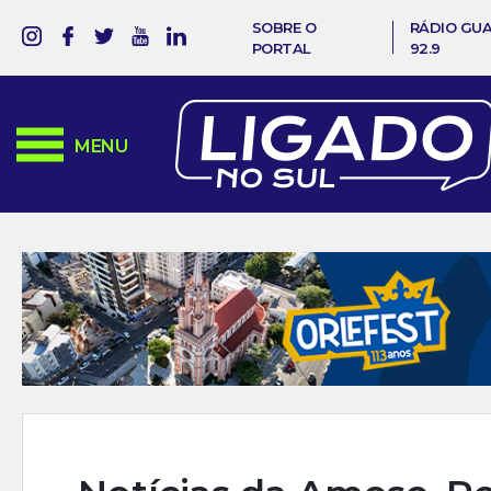
SOBRE O
RÁDIO GU
PORTAL
92.9
MENU