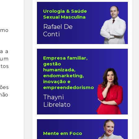
Urologia & Saúde
Sexual Masculina
Rafael De
asmo
Conti
a a
Empresa familiar,
mum
gestão
tos
humanizada,
endomarketing,
inovação e
empreendedorismo
ões
não
Thayni
Librelato
Mente em Foco