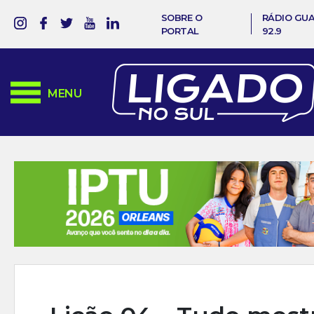
SOBRE O
RÁDIO GU
PORTAL
92.9
MENU