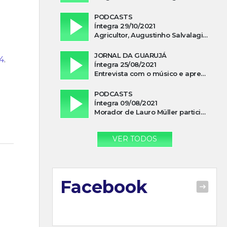
PODCASTS
Íntegra 29/10/2021
Agricultor, Augustinho Salvalagio, relata sobre aparição do Cavaleiro Negro no Rio das Furnas
JORNAL DA GUARUJÁ
4
.
Íntegra 25/08/2021
Entrevista com o músico e apresentador, Lismael Ferrareis, no Cidade e Campo
PODCASTS
Íntegra 09/08/2021
Morador de Lauro Müller participa de motociata em apoio a Bolsonaro
VER TODOS
Facebook