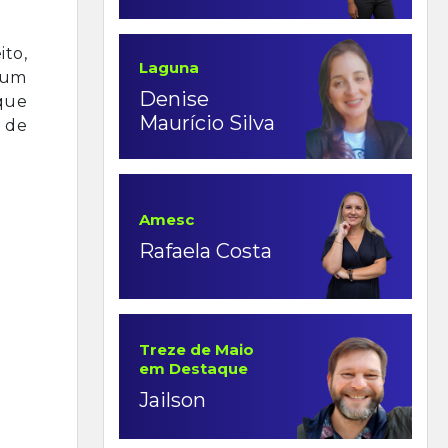
ito,
Laguna
a um
Denise
que
Maurício Silva
 de
Amesc
Rafaela Costa
Treze de Maio
em Destaque
Jailson