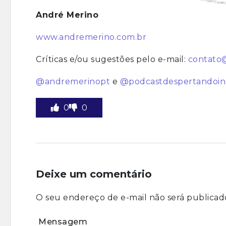
André Merino
www.an
dre
merino.com.br
Críticas e/ou sugestões pelo e-mail:
contato
@andremerinopt
e
@podcastdespertandoin
0
0
Deixe um comentário
O seu endereço de e-mail não será publicad
Mensagem