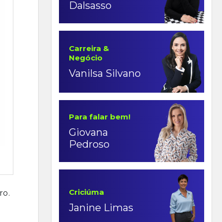
Dalsasso
Carreira &
Negócio
Vanilsa Silvano
Para falar bem!
Giovana
Pedroso
Criciúma
ro.
Janine Limas