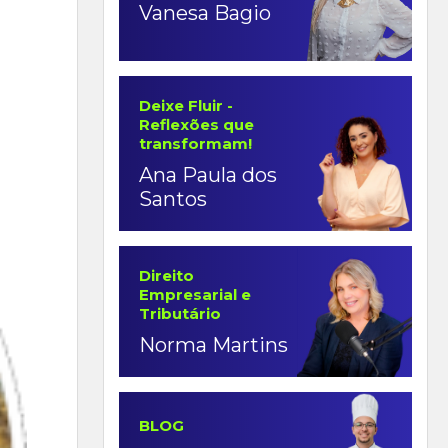
Vanesa Bagio
Deixe Fluir -
Reflexões que
transformam!
Ana Paula dos
Santos
Direito
Empresarial e
Tributário
Norma Martins
BLOG