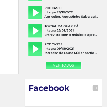
PODCASTS
Íntegra 29/10/2021
Agricultor, Augustinho Salvalagio, relata sobre aparição do Cavaleiro Negro no Rio das Furnas
JORNAL DA GUARUJÁ
Íntegra 25/08/2021
Entrevista com o músico e apresentador, Lismael Ferrareis, no Cidade e Campo
PODCASTS
Íntegra 09/08/2021
Morador de Lauro Müller participa de motociata em apoio a Bolsonaro
VER TODOS
Facebook