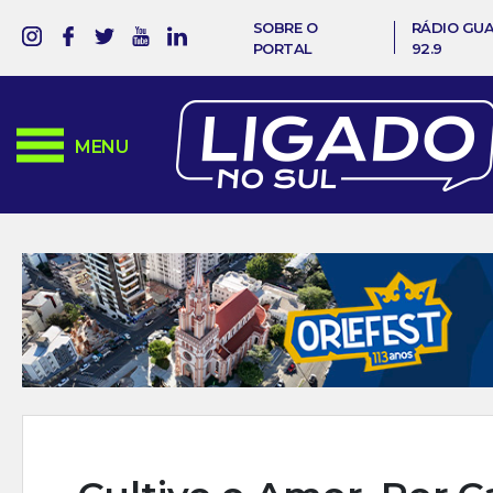
SOBRE O
RÁDIO GU
PORTAL
92.9
MENU