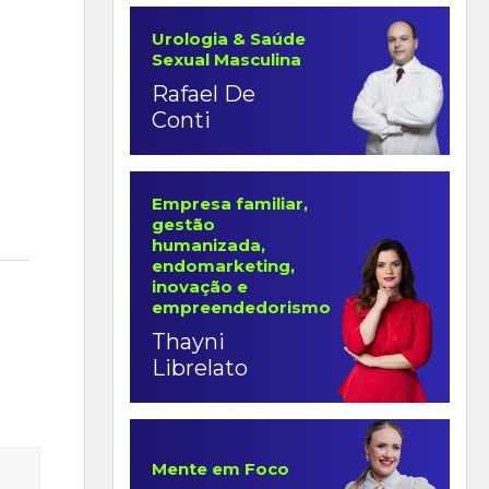
Urologia & Saúde
Sexual Masculina
Rafael De
Conti
Empresa familiar,
gestão
humanizada,
endomarketing,
inovação e
empreendedorismo
Thayni
Librelato
Mente em Foco