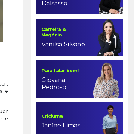
Dalsasso
Carreira &
Negócio
Vanilsa Silvano
Para falar bem!
Giovana
il.
Pedroso
ga e
uer
Criciúma
m de
Janine Limas