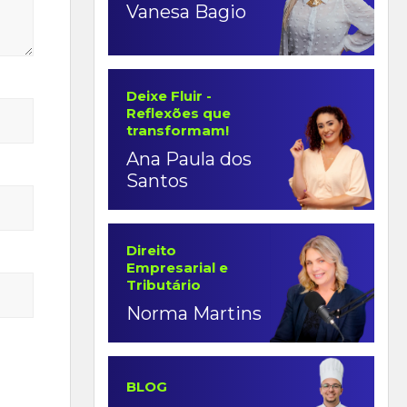
Vanesa Bagio
Deixe Fluir -
Reflexões que
transformam!
Ana Paula dos
Santos
Direito
Empresarial e
Tributário
Norma Martins
BLOG