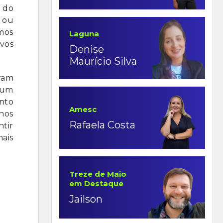
 do
 ou
mos
Laguna
vos
Denise
Maurício Silva
eram
 um
nto
Amesc
nos
Rafaela Costa
tir
ais
Treze de Maio
em Destaque
Jailson