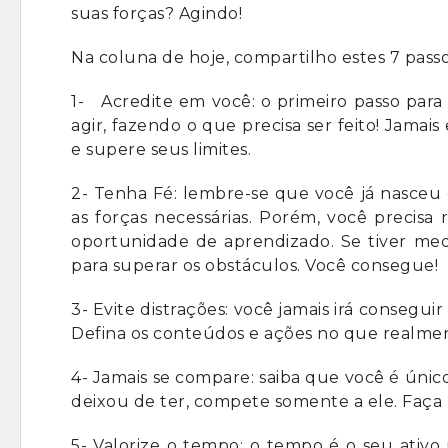
suas forças? Agindo!
Na coluna de hoje, compartilho estes 7 passo
1- Acredite em você: o primeiro passo para
agir, fazendo o que precisa ser feito! Jamai
e supere seus limites.
2- Tenha Fé: lembre-se que você já nasceu 
as forças necessárias. Porém, você precisa
oportunidade de aprendizado. Se tiver med
para superar os obstáculos. Você consegue!
3- Evite distrações: você jamais irá conseg
Defina os conteúdos e ações no que realment
4- Jamais se compare: saiba que você é úni
deixou de ter, compete somente a ele. Faça 
5- Valorize o tempo: o tempo é o seu ativo 