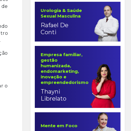
o de
Urologia & Saúde
Sexual Masculina
Rafael De
ndo
Conti
tro
.
ção
Empresa familiar,
gestão
humanizada,
endomarketing,
inovação e
empreendedorismo
ar o
Thayni
Librelato
Mente em Foco