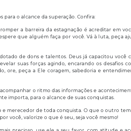
s para o alcance da superação. Confira:
 romper a barreira da estagnação é acreditar em vo
s espere que alguém faça por você. Vá à luta, peça a
dotado de dons e talentos. Deus já capacitou você
 revelar suas forças agindo, encarando os desafios 
o, ore, peça a Ele coragem, sabedoria e entendime
uir acompanhar o ritmo das informações e acontecimen
e importa, para o alcance de suas conquistas.
co e merecedor de toda conquista. O que o outro te
por você, valorize o que é seu, seja você mesmo!
mais precioso, use ele a seu favor, com atitude e a