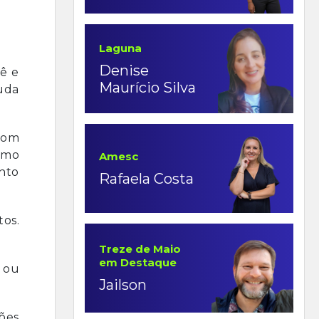
Laguna
Denise
cê e
Maurício Silva
juda
 com
como
Amesc
nto
Rafaela Costa
tos.
Treze de Maio
em Destaque
m ou
Jailson
ções