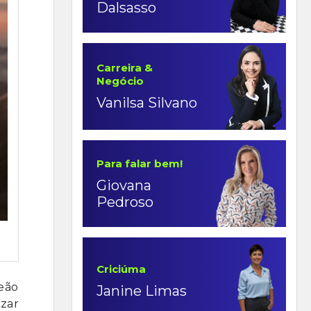
Dalsasso
Carreira &
Negócio
Vanilsa Silvano
Para falar bem!
Giovana
Pedroso
Criciúma
leão
Janine Limas
izar