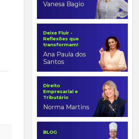
Vanesa Bagio
Deixe Fluir -
Reflexões que
transformam!
Ana Paula dos
Santos
Direito
Empresarial e
Tributário
Norma Martins
BLOG