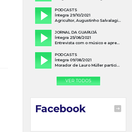
PODCASTS
Íntegra 29/10/2021
Agricultor, Augustinho Salvalagio, relata sobre aparição do Cavaleiro Negro no Rio das Furnas
JORNAL DA GUARUJÁ
Íntegra 25/08/2021
Entrevista com o músico e apresentador, Lismael Ferrareis, no Cidade e Campo
PODCASTS
Íntegra 09/08/2021
Morador de Lauro Müller participa de motociata em apoio a Bolsonaro
VER TODOS
Facebook