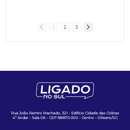
1
2
3
Rua João Ramiro Machado, 321 - Edifício Cidade das Colinas
4º Andar - Sala 06 - CEP 88870.000 - Centro - Orleans/SC