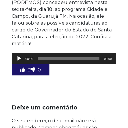
(PODEMOS) concedeu entrevista nesta
sexta-feira, dia 18, ao programa Cidade e
Campo, da Guarujá FM. Na ocasião, ele
falou sobre as possíveis candidaturas ao
cargo de Governador do Estado de Santa
Catarina, para a eleição de 2022. Confira a
matéria!
Tocador
00:00
00:00
de
áudio
0
0
Deixe um comentário
O seu endereço de e-mail não será
publicado.
Campos obrigatórios são