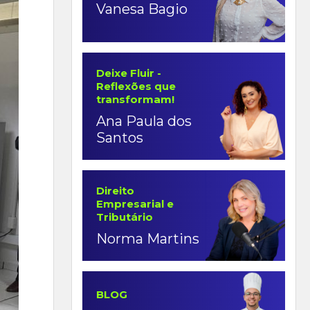
Vanesa Bagio
Deixe Fluir -
Reflexões que
transformam!
Ana Paula dos
Santos
Direito
Empresarial e
Tributário
Norma Martins
BLOG