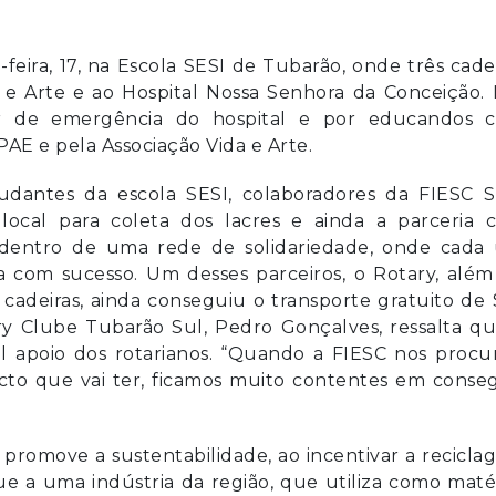
eira, 17, na Escola SESI de Tubarão, onde três cade
 e Arte e ao Hospital Nossa Senhora da Conceição.
setor de emergência do hospital e por educandos 
AE e pela Associação Vida e Arte.
udantes da escola SESI, colaboradores da FIESC S
local para coleta dos lacres e ainda a parceria 
 dentro de uma rede de solidariedade, onde cada
a com sucesso. Um desses parceiros, o Rotary, além
s cadeiras, ainda conseguiu o transporte gratuito de
y Clube Tubarão Sul, Pedro Gonçalves, ressalta qu
l apoio dos rotarianos. “Quando a FIESC nos procu
to que vai ter, ficamos muito contentes em conseg
promove a sustentabilidade, ao incentivar a recicl
ue a uma indústria da região, que utiliza como maté