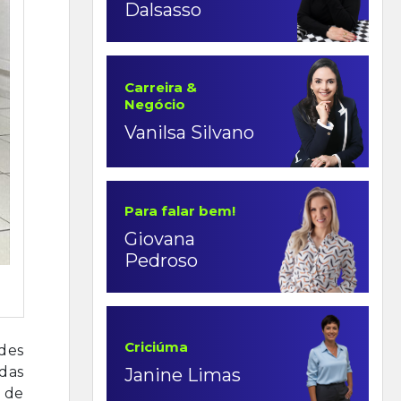
Dalsasso
Carreira &
Negócio
Vanilsa Silvano
Para falar bem!
Giovana
Pedroso
Criciúma
ades
das
Janine Limas
 de