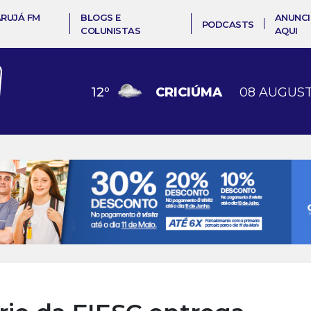
ARUJÁ FM
BLOGS E
ANUNCI
PODCASTS
COLUNISTAS
AQUI
12
º
CRICIÚMA
08 AUGUST