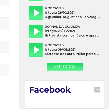
PODCASTS
Íntegra 29/10/2021
Agricultor, Augustinho Salvalagio, relata sobre aparição do Cavaleiro Negro no Rio das Furnas
JORNAL DA GUARUJÁ
Íntegra 25/08/2021
Entrevista com o músico e apresentador, Lismael Ferrareis, no Cidade e Campo
PODCASTS
Íntegra 09/08/2021
Morador de Lauro Müller participa de motociata em apoio a Bolsonaro
VER TODOS
Facebook