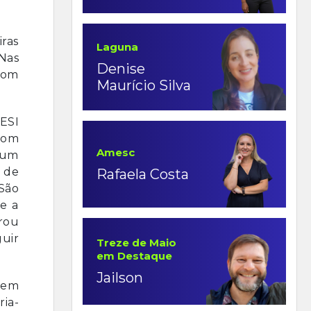
iras
Laguna
 Nas
Denise
com
Maurício Silva
ESI
com
Amesc
 um
 de
Rafaela Costa
 São
e a
rou
uir
Treze de Maio
em Destaque
Jailson
agem
ria-