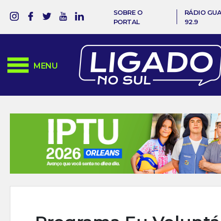
SOBRE O
RÁDIO GU
PORTAL
92.9
MENU