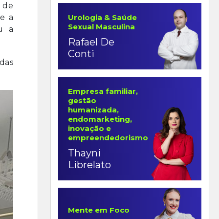
 de
ue a
Urologia & Saúde
Sexual Masculina
u a
Rafael De
Conti
adas
Empresa familiar,
gestão
humanizada,
endomarketing,
inovação e
empreendedorismo
Thayni
Librelato
Mente em Foco