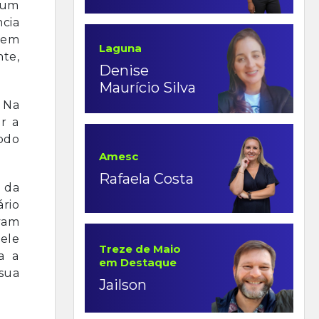
e um
ncia
, em
Laguna
nte,
Denise
Maurício Silva
. Na
r a
odo
Amesc
Rafaela Costa
o da
ário
vam
 ele
Treze de Maio
a a
em Destaque
 sua
Jailson