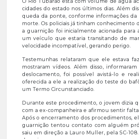
O Rio Tubarão está com volume de água aci
cidades do estado nos últimos dias. Além dis
queda da ponte, conforme informações da P
morte. Os policiais já tinham conhecimento 
a guarnição foi inicialmente acionada para
um veículo que estaria transitando de ma
velocidade incompatível, gerando perigo.
Testemunhas relataram que ele estava fa
mostraram vídeos. Além disso, informaram 
deslocamento, foi possível avistá-lo e rea
oferecida a ele a realização do teste do b
um Termo Circunstanciado.
Durante este procedimento, o jovem dizia q
com a ex-companheira e afirmou sentir falt
Após o encerramento dos procedimentos, ele
guarnição tentou contato com alguém próxi
saiu em direção a Lauro Muller, pela SC-108