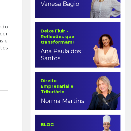
Vanesa Bagio
endo
Deixe Fluir -
 por
Reflexões que
as e
transformam!
ntos
Ana Paula dos
Santos
Direito
Empresarial e
Tributário
Norma Martins
BLOG