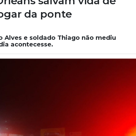
 Orleans salvam vida de
jogar da ponte
o Alves e soldado Thiago não mediu
dia acontecesse.