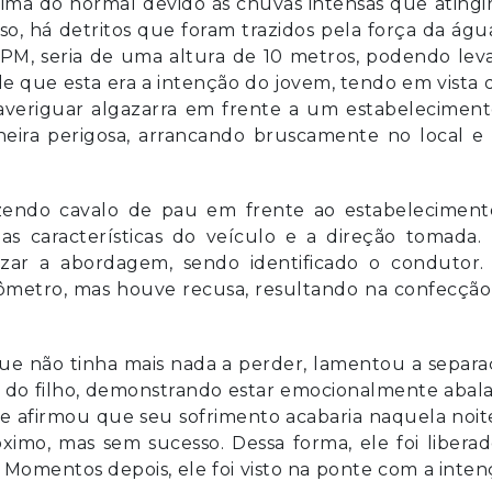
ma do normal devido às chuvas intensas que atingi
so, há detritos que foram trazidos pela força da águ
M, seria de uma altura de 10 metros, podendo leva
de que esta era a intenção do jovem, tendo em vista
 averiguar algazarra em frente a um estabelecimen
neira perigosa, arrancando bruscamente no local e
zendo cavalo de pau em frente ao estabeleciment
as características do veículo e a direção tomada.
lizar a abordagem, sendo identificado o condutor.
afômetro, mas houve recusa, resultando na confecçã
ue não tinha mais nada a perder, lamentou a separ
a do filho, demonstrando estar emocionalmente abal
 afirmou que seu sofrimento acabaria naquela noit
mo, mas sem sucesso. Dessa forma, ele foi liberad
. Momentos depois, ele foi visto na ponte com a inte