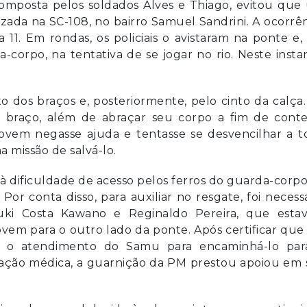
 composta pelos soldados Alves e Thiago, evitou qu
izada na SC-108, no bairro Samuel Sandrini. A ocorrê
ia 11. Em rondas, os policiais o avistaram na ponte e
orpo, na tentativa de se jogar no rio. Neste insta
 dos braços e, posteriormente, pelo cinto da calça
o braço, além de abraçar seu corpo a fim de conte
jovem negasse ajuda e tentasse se desvencilhar a t
a missão de salvá-lo.
 à dificuldade de acesso pelos ferros do guarda-corp
 Por conta disso, para auxiliar no resgate, foi necess
uyuki Costa Kawano e Reginaldo Pereira, que esta
jovem para o outro lado da ponte. Após certificar que
do o atendimento do Samu para encaminhá-lo par
eração médica, a guarnição da PM prestou apoiou em