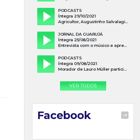
PODCASTS
Íntegra 29/10/2021
Agricultor, Augustinho Salvalagio, relata sobre aparição do Cavaleiro Negro no Rio das Furnas
JORNAL DA GUARUJÁ
Íntegra 25/08/2021
Entrevista com o músico e apresentador, Lismael Ferrareis, no Cidade e Campo
PODCASTS
Íntegra 09/08/2021
Morador de Lauro Müller participa de motociata em apoio a Bolsonaro
VER TODOS
Facebook