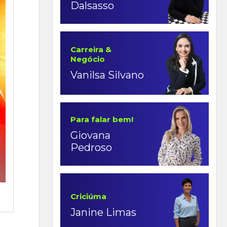
Dalsasso
Carreira &
Negócio
Vanilsa Silvano
Para falar bem!
Giovana
Pedroso
Criciúma
Janine Limas