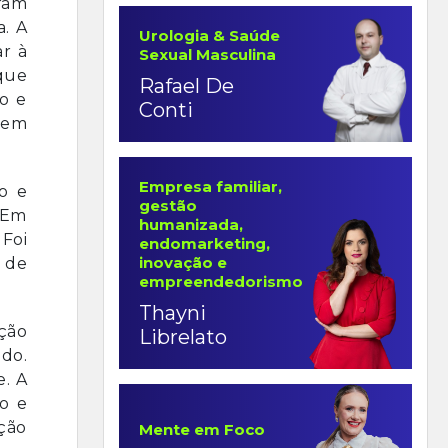
ram
a. A
Urologia & Saúde
r à
Sexual Masculina
 que
Rafael De
to e
Conti
 em
Empresa familiar,
o e
gestão
 Em
humanizada,
 Foi
endomarketing,
inovação e
o de
empreendedorismo
Thayni
ação
Librelato
ado.
e. A
o e
nção
Mente em Foco