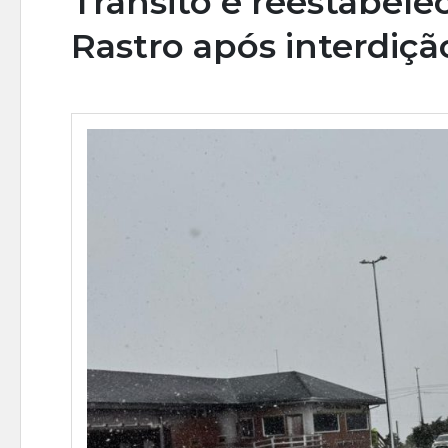
Trânsito é reestabele
Rastro após interdiçã