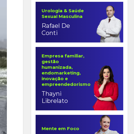
Urologia & Saúde
Sexual Masculina
Rafael De
Conti
Empresa familiar,
gestão
humanizada,
endomarketing,
inovação e
empreendedorismo
Thayni
Librelato
Mente em Foco