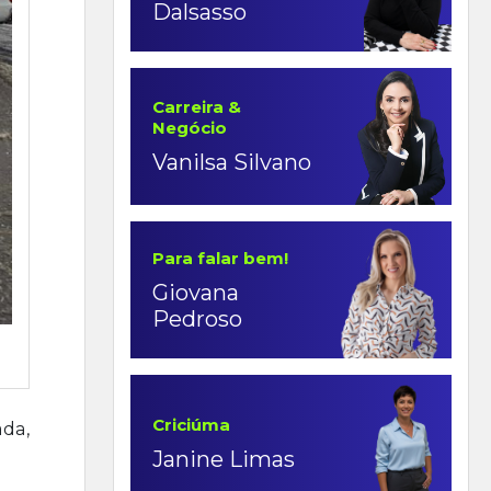
Dalsasso
Carreira &
Negócio
Vanilsa Silvano
Para falar bem!
Giovana
Pedroso
Criciúma
ada,
Janine Limas