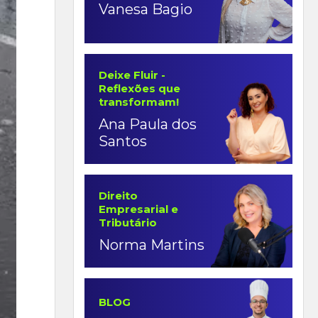
Vanesa Bagio
Deixe Fluir -
Reflexões que
transformam!
Ana Paula dos
Santos
Direito
Empresarial e
Tributário
Norma Martins
BLOG