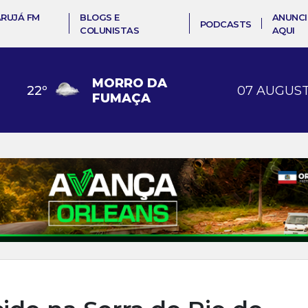
ARUJÁ FM
BLOGS E
ANUNCI
PODCASTS
COLUNISTAS
AQUI
MORRO DA
22
º
07 AUGUST
FUMAÇA