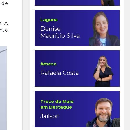
 de
Laguna
o. A
Denise
nte
Maurício Silva
Amesc
Rafaela Costa
Treze de Maio
em Destaque
Jailson