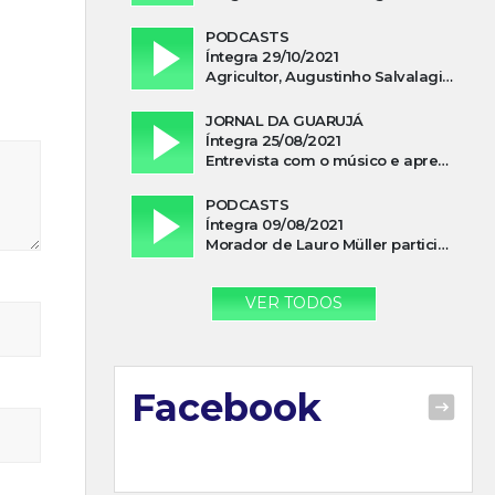
PODCASTS
Íntegra 29/10/2021
Agricultor, Augustinho Salvalagio, relata sobre aparição do Cavaleiro Negro no Rio das Furnas
JORNAL DA GUARUJÁ
Íntegra 25/08/2021
Entrevista com o músico e apresentador, Lismael Ferrareis, no Cidade e Campo
PODCASTS
Íntegra 09/08/2021
Morador de Lauro Müller participa de motociata em apoio a Bolsonaro
VER TODOS
Facebook