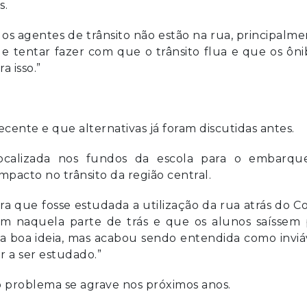
s.
os agentes de trânsito não estão na rua, principalm
o e tentar fazer com que o trânsito flua e que os ôn
a isso.”
ente e que alternativas já foram discutidas antes.
 localizada nos fundos da escola para o embarqu
pacto no trânsito da região central.
a que fosse estudada a utilização da rua atrás do C
sem naquela parte de trás e que os alunos saíssem 
a boa ideia, mas acabou sendo entendida como inviá
 a ser estudado.”
 problema se agrave nos próximos anos.