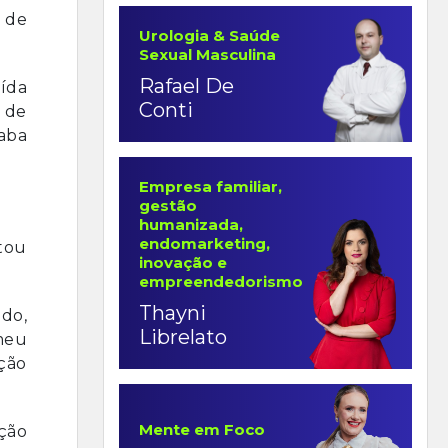
s de
Urologia & Saúde
Sexual Masculina
Rafael De
ída
Conti
o de
caba
Empresa familiar,
gestão
humanizada,
endomarketing,
ltou
inovação e
empreendedorismo
Thayni
ado,
Librelato
meu
ção
Mente em Foco
ção