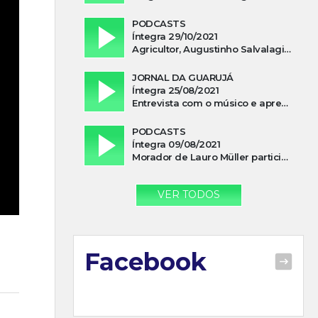
PODCASTS
Íntegra 29/10/2021
Agricultor, Augustinho Salvalagio, relata sobre aparição do Cavaleiro Negro no Rio das Furnas
JORNAL DA GUARUJÁ
Íntegra 25/08/2021
Entrevista com o músico e apresentador, Lismael Ferrareis, no Cidade e Campo
PODCASTS
Íntegra 09/08/2021
Morador de Lauro Müller participa de motociata em apoio a Bolsonaro
VER TODOS
Facebook