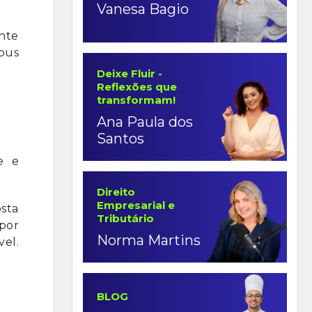
Vanesa Bagio
ente
ibus
Deixe Fluir -
Reflexões que
transformam!
Ana Paula dos
Santos
e e
Direito
Empresarial e
osta
Tributário
por
Norma Martins
vel.
BLOG