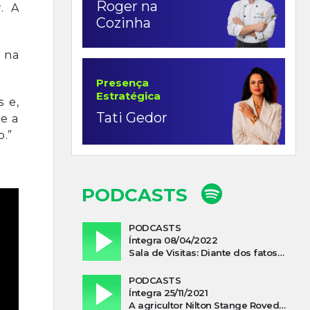
Roger na
. A
Cozinha
u na
Presença
Estratégica
 e,
Tati Gedor
ue a
o.”
PODCASTS
PODCASTS
Íntegra 08/04/2022
Sala de Visitas: Diante dos fatos que influenciam a economia o que podemos esperar de 2022
PODCASTS
Íntegra 25/11/2021
A agricultor Nilton Stange Roveda, afirma ter recebido ajuda espiritual durante acidente