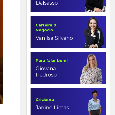
Dalsasso
Carreira &
Negócio
Vanilsa Silvano
Para falar bem!
Giovana
Pedroso
Criciúma
Janine Limas