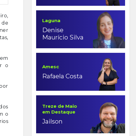
iro,
Laguna
 de
Denise
ner
Maurício Silva
as,
 em
ar o
Amesc
Rafaela Costa
por
Treze de Maio
dos
em Destaque
am o
Jailson
rios