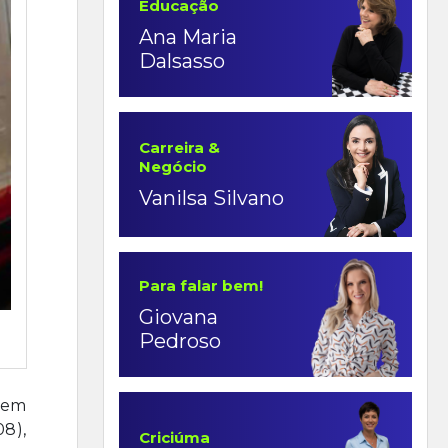
Educação
Ana Maria
Dalsasso
Carreira &
Negócio
Vanilsa Silvano
Para falar bem!
Giovana
Pedroso
, em
08),
Criciúma