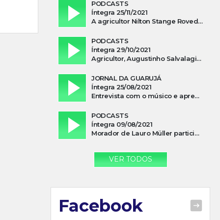
PODCASTS
Íntegra 25/11/2021
A agricultor Nilton Stange Roveda, afirma ter recebido ajuda espiritual durante acidente
PODCASTS
Íntegra 29/10/2021
Agricultor, Augustinho Salvalagio, relata sobre aparição do Cavaleiro Negro no Rio das Furnas
JORNAL DA GUARUJÁ
Íntegra 25/08/2021
Entrevista com o músico e apresentador, Lismael Ferrareis, no Cidade e Campo
PODCASTS
Íntegra 09/08/2021
Morador de Lauro Müller participa de motociata em apoio a Bolsonaro
VER TODOS
Facebook