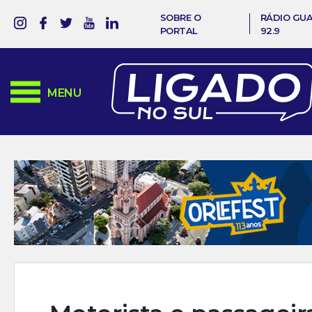
SOBRE O
RÁDIO GU
PORTAL
92.9
MENU