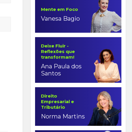
Mente em Foco
Vanesa Bagio
Deixe Fluir -
Reflexões que
transformam!
Ana Paula dos
Santos
Direito
Empresarial e
Tributário
Norma Martins