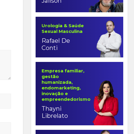
Jailson
Urologia & Saúde
Sexual Masculina
Rafael De
Conti
Empresa familiar,
gestão
humanizada,
endomarketing,
inovação e
empreendedorismo
Thayni
Librelato