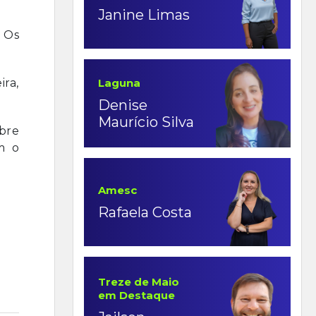
Janine Limas
 Os
Laguna
ira,
Denise
Maurício Silva
obre
m o
Amesc
Rafaela Costa
Treze de Maio
em Destaque