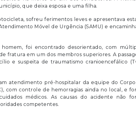
nicípio, que deixa esposa e uma filha.
ocicleta, sofreu ferimentos leves e apresentava es
de Atendimento Móvel de Urgência (SAMU) e encaminh
 homem, foi encontrado desorientado, com múltip
m de fratura em um dos membros superiores. A passag
ílio e suspeita de traumatismo cranioencefálico (T
ram atendimento pré-hospitalar da equipe do Corpo
), com controle de hemorragias ainda no local, e f
 cuidados médicos. As causas do acidente não fo
toridades competentes.