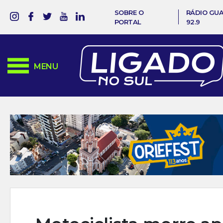
SOBRE O
RÁDIO GU
PORTAL
92.9
MENU