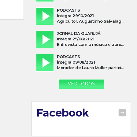
PODCASTS
Íntegra 29/10/2021
Agricultor, Augustinho Salvalagio, relata sobre aparição do Cavaleiro Negro no Rio das Furnas
JORNAL DA GUARUJÁ
Íntegra 25/08/2021
Entrevista com o músico e apresentador, Lismael Ferrareis, no Cidade e Campo
PODCASTS
Íntegra 09/08/2021
Morador de Lauro Müller participa de motociata em apoio a Bolsonaro
VER TODOS
Facebook