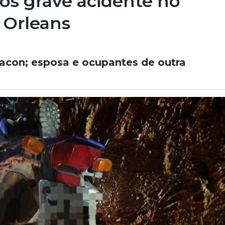
ós grave acidente no
m Orleans
Sacon; esposa e ocupantes de outra