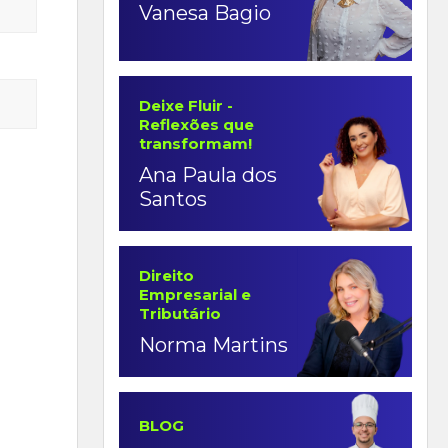
Vanesa Bagio
Deixe Fluir -
Reflexões que
transformam!
Ana Paula dos
Santos
Direito
Empresarial e
Tributário
Norma Martins
BLOG