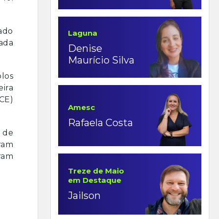
tado
Laguna
ada
Denise
Maurício Silva
los
eira
CE)
Amesc
Rafaela Costa
 de
oram
ram
Treze de Maio
em Destaque
Jailson