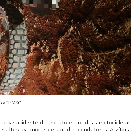
to/CBMSC
m grave acidente de trânsito entre duas motocicleta
, resultou na morte de um dos condutores. A vítima