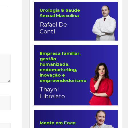
Urologia & Saúde
Sexual Masculina
Rafael De
Conti
Empresa familiar,
gestão
humanizada,
endomarketing,
inovação e
empreendedorismo
Thayni
Librelato
Mente em Foco