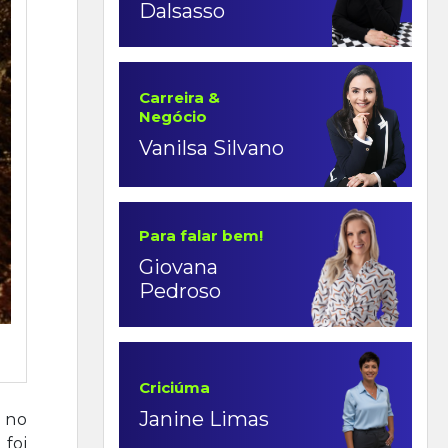
Dalsasso
Carreira &
Negócio
Vanilsa Silvano
Para falar bem!
Giovana
Pedroso
Criciúma
Janine Limas
s no
 foi