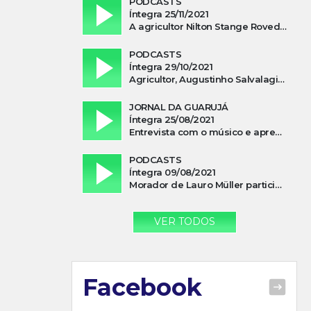
PODCASTS
Íntegra 25/11/2021
A agricultor Nilton Stange Roveda, afirma ter recebido ajuda espiritual durante acidente
PODCASTS
Íntegra 29/10/2021
Agricultor, Augustinho Salvalagio, relata sobre aparição do Cavaleiro Negro no Rio das Furnas
JORNAL DA GUARUJÁ
Íntegra 25/08/2021
Entrevista com o músico e apresentador, Lismael Ferrareis, no Cidade e Campo
PODCASTS
Íntegra 09/08/2021
Morador de Lauro Müller participa de motociata em apoio a Bolsonaro
VER TODOS
Facebook