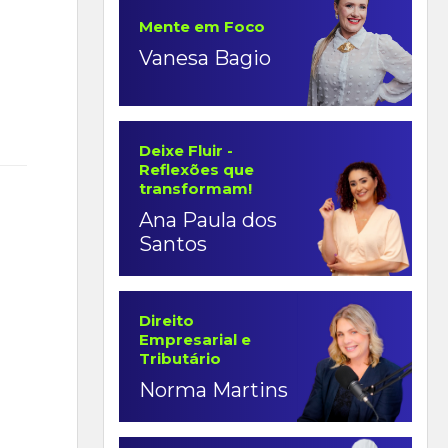
Mente em Foco
Vanesa Bagio
Deixe Fluir -
Reflexões que
transformam!
Ana Paula dos
Santos
Direito
Empresarial e
Tributário
Norma Martins