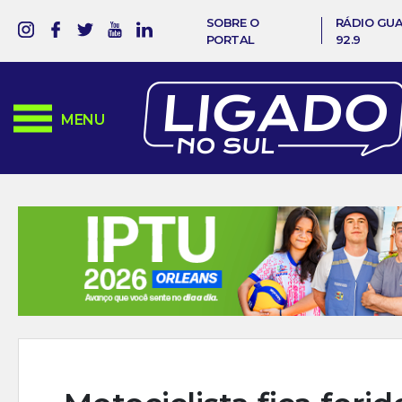
SOBRE O
RÁDIO GU
PORTAL
92.9
MENU