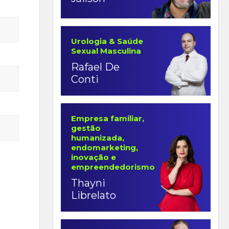
Urologia & Saúde
Sexual Masculina
Rafael De
Conti
Empresa familiar,
gestão
humanizada,
endomarketing,
inovação e
empreendedorismo
Thayni
Librelato