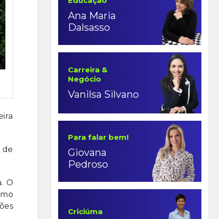
Educação
Ana Maria
Dalsasso
Carreira &
Negócio
Vanilsa Silvano
eira
Para falar bem!
 de
Giovana
Pedroso
a. O
smo
ções
Criciúma