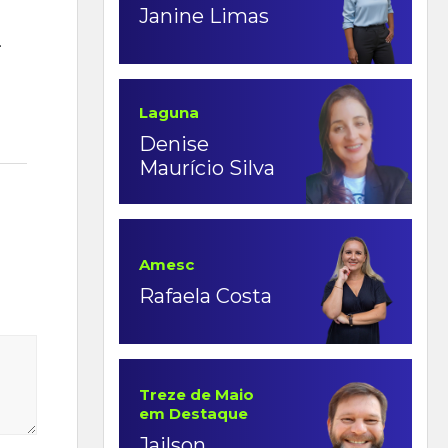
Janine Limas
.
Laguna
Denise
Maurício Silva
Amesc
Rafaela Costa
Treze de Maio
em Destaque
Jailson