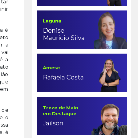
tar
inir
Laguna
Denise
ra é
Maurício Silva
jeto
r a
vai
é a
rato
Amesc
gião
Rafaela Costa
 que
á em
Treze de Maio
 de
em Destaque
e o
Jailson
ssa
e, é