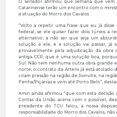
O senador afirmou que semana que vem o
Catarinense terão um encontro com o ministro
a situação do Morro dos Cavalos.
“Volto a repetir uma frase que eu já disse
federal, se ele quiser fazer dois túneis a 
alternativo, a não ser que seja um absur
solução é ele, e a solução vai passar, já
provavelmente pela adjudicação da obra q
antiga CCR, que é uma solução boa, porque 
Sul. Não tem nenhuma outra obra grande e m
norte, o contrato da Arteris já está atolad
criam pressão na região de Joinville, na regiã
Penha/Piçarras e vem até Porto Belo”, desta
Amin ainda afirmou “que com esta decisão 
Contas da União acena com o possível, de
presidente do TCU falou, a nossa disposi
responsabilidade do Morro dos Cavalos, não é