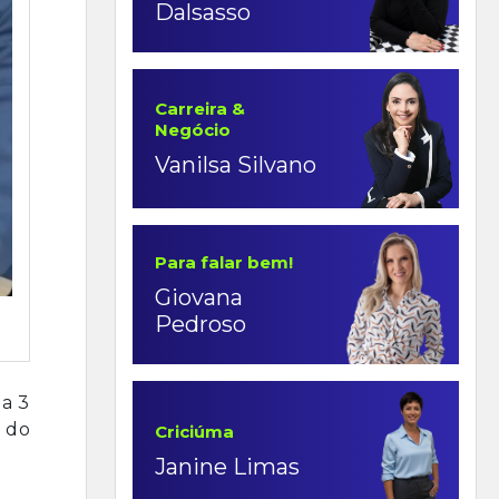
Dalsasso
Carreira &
Negócio
Vanilsa Silvano
Para falar bem!
Giovana
Pedroso
ia 3
 do
Criciúma
Janine Limas