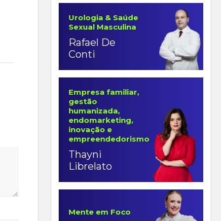
Urologia & Saúde
Sexual Masculina
Rafael De
Conti
Empresa familiar,
gestão
humanizada,
endomarketing,
inovação e
empreendedorismo
Thayni
Librelato
Mente em Foco