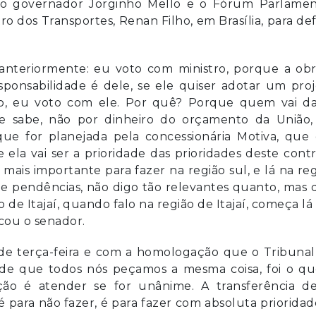
 governador Jorginho Mello e o Fórum Parlamen
 dos Transportes, Renan Filho, em Brasília, para def
 anteriormente: eu voto com ministro, porque a ob
responsabilidade é dele, se ele quiser adotar um pro
do, eu voto com ele. Por quê? Porque quem vai da
 se sabe, não por dinheiro do orçamento da União, 
ue for planejada pela concessionária Motiva, que 
ela vai ser a prioridade das prioridades deste cont
ais importante para fazer na região sul, e lá na re
o de pendências, não digo tão relevantes quanto, mas
o de Itajaí, quando falo na região de Itajaí, começa l
cou o senador.
de terça-feira e com a homologação que o Tribunal
sde que todos nós peçamos a mesma coisa, foi o qu
ção é atender se for unânime. A transferência de
 para não fazer, é para fazer com absoluta prioridad