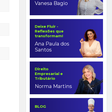
Vanesa Bagio
Deixe Fluir -
Reflexões que
transformam!
Ana Paula dos
Santos
Direito
Empresarial e
Tributário
Norma Martins
BLOG