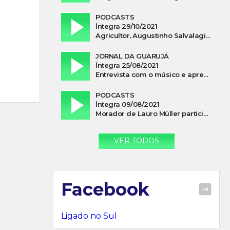
PODCASTS
Íntegra 29/10/2021
Agricultor, Augustinho Salvalagio, relata sobre aparição do Cavaleiro Negro no Rio das Furnas
JORNAL DA GUARUJÁ
Íntegra 25/08/2021
Entrevista com o músico e apresentador, Lismael Ferrareis, no Cidade e Campo
PODCASTS
Íntegra 09/08/2021
Morador de Lauro Müller participa de motociata em apoio a Bolsonaro
VER TODOS
Facebook
Ligado no Sul