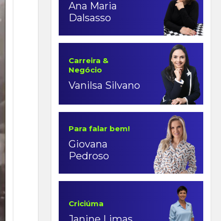
Ana Maria
Dalsasso
Carreira &
Negócio
Vanilsa Silvano
Para falar bem!
Giovana
Pedroso
Criciúma
Janine Limas