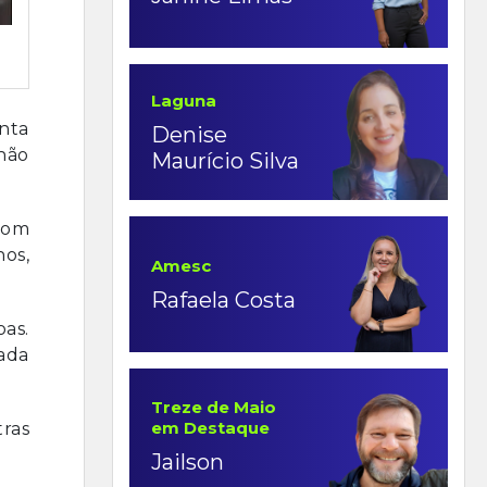
Laguna
nta
Denise
hão
Maurício Silva
 com
nos,
Amesc
Rafaela Costa
oas.
zada
Treze de Maio
em Destaque
tras
Jailson