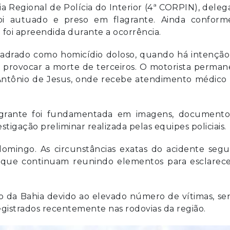
Regional de Polícia do Interior (4ª CORPIN), dele
foi autuado e preso em flagrante. Ainda conform
foi apreendida durante a ocorrência.
quadrado como homicídio doloso, quando há intençã
 provocar a morte de terceiros. O motorista perman
 Antônio de Jesus, onde recebe atendimento médico
grante foi fundamentada em imagens, documento
tigação preliminar realizada pelas equipes policiais.
domingo. As circunstâncias exatas do acidente seg
, que continuam reunindo elementos para esclarece
 da Bahia devido ao elevado número de vítimas, se
gistrados recentemente nas rodovias da região.