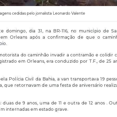
agens cedidas pelo jornalista Leonardo Valente
te domingo, dia 31, na BR-116, no município de Sa
o em Orleans após a confirmação de que o camin
pio.
motorista do caminhão invadir a contramão e colidir
istrado em Orleans, era conduzido por T.F., de 25 a
.
a Polícia Civil da Bahia, a van transportava 19 pess
a, que retornavam de uma festa de aniversário reali
s: duas de 9 anos, uma de 11 e outra de 12 anos . Ou
m internadas em estado grave.