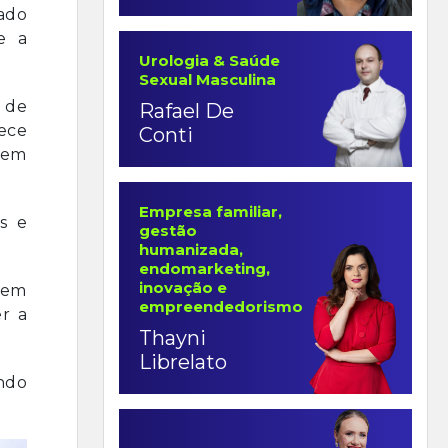
gado
e a
Urologia & Saúde
Sexual Masculina
o de
Rafael De
ece
Conti
 em
Empresa familiar,
s e
gestão
humanizada,
endomarketing,
inovação e
uem
empreendedorismo
r a
Thayni
Librelato
ndo