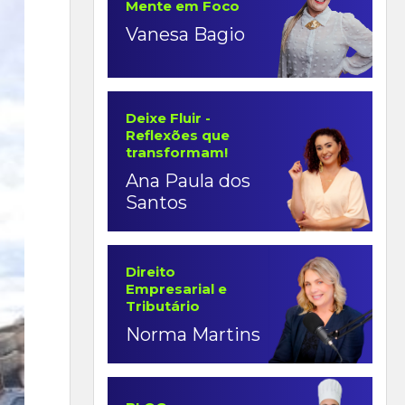
Mente em Foco
Vanesa Bagio
Deixe Fluir -
Reflexões que
transformam!
Ana Paula dos
Santos
Direito
Empresarial e
Tributário
Norma Martins