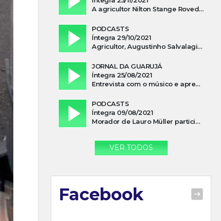
A agricultor Nilton Stange Roveda, afirma ter recebido ajuda espiritual durante acidente
PODCASTS
Íntegra 29/10/2021
Agricultor, Augustinho Salvalagio, relata sobre aparição do Cavaleiro Negro no Rio das Furnas
JORNAL DA GUARUJÁ
Íntegra 25/08/2021
Entrevista com o músico e apresentador, Lismael Ferrareis, no Cidade e Campo
PODCASTS
Íntegra 09/08/2021
Morador de Lauro Müller participa de motociata em apoio a Bolsonaro
VER TODOS
Facebook