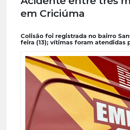
Acidente entre três m
em Criciúma
Colisão foi registrada no bairro Sa
feira (13); vítimas foram atendid