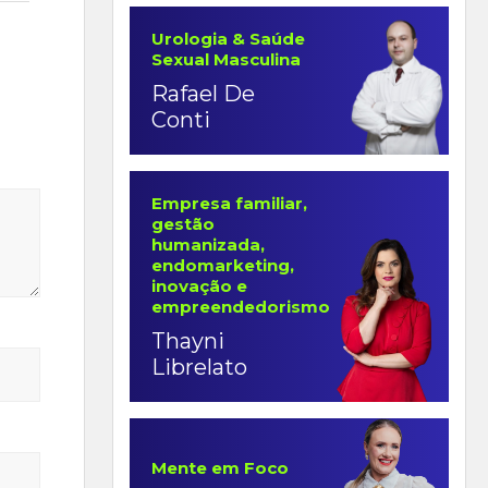
Urologia & Saúde
Sexual Masculina
Rafael De
Conti
Empresa familiar,
gestão
humanizada,
endomarketing,
inovação e
empreendedorismo
Thayni
Librelato
Mente em Foco