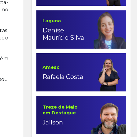
xta-
, no
Laguna
Denise
as,
Maurício Silva
tado
bém
Amesc
Rafaela Costa
sou
Treze de Maio
em Destaque
Jailson