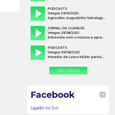
PODCASTS
Íntegra 29/10/2021
Agricultor, Augustinho Salvalagio, relata sobre aparição do Cavaleiro Negro no Rio das Furnas
JORNAL DA GUARUJÁ
Íntegra 25/08/2021
Entrevista com o músico e apresentador, Lismael Ferrareis, no Cidade e Campo
PODCASTS
Íntegra 09/08/2021
Morador de Lauro Müller participa de motociata em apoio a Bolsonaro
VER TODOS
Facebook
Ligado no Sul