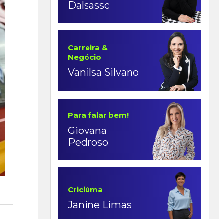
Dalsasso
Carreira &
Negócio
Vanilsa Silvano
Para falar bem!
Giovana
Pedroso
Criciúma
Janine Limas