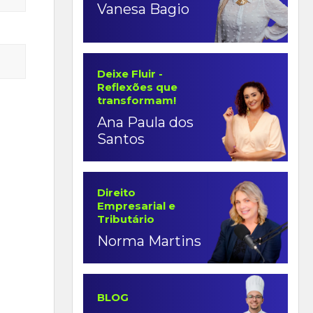
Vanesa Bagio
Deixe Fluir -
Reflexões que
transformam!
Ana Paula dos
Santos
Direito
Empresarial e
Tributário
Norma Martins
BLOG