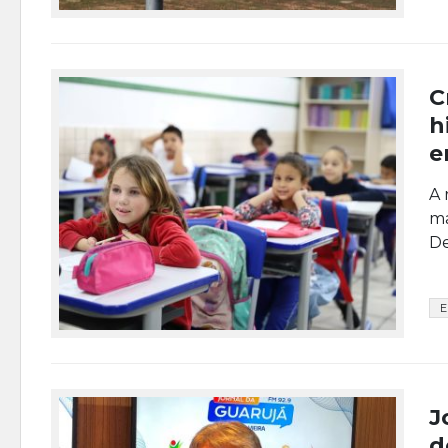
C
h
e
A 
ma
De
E
J
d