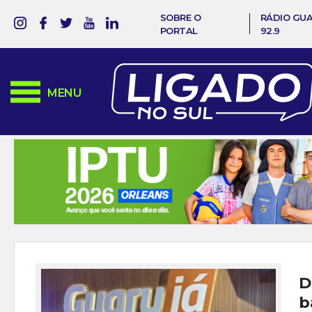
SOBRE O
RÁDIO GU
PORTAL
92.9
MENU
D
b