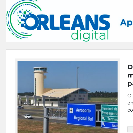
D
m
p
O 
em
co