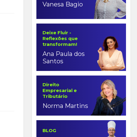
Vanesa Bagio
Deixe Fluir -
Reflexões que
transformam!
Ana Paula dos
Santos
Direito
Empresarial e
Tributário
Norma Martins
BLOG