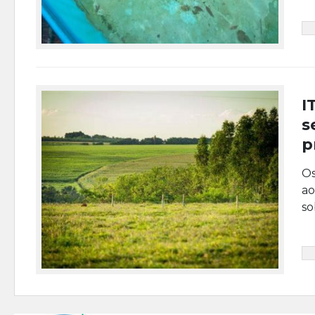
I
s
p
Os
ao
so