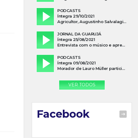
PODCASTS
Íntegra 29/10/2021
Agricultor, Augustinho Salvalagio, relata sobre aparição do Cavaleiro Negro no Rio das Furnas
JORNAL DA GUARUJÁ
Íntegra 25/08/2021
Entrevista com o músico e apresentador, Lismael Ferrareis, no Cidade e Campo
PODCASTS
Íntegra 09/08/2021
Morador de Lauro Müller participa de motociata em apoio a Bolsonaro
VER TODOS
Facebook