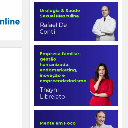
Urologia & Saúde
Sexual Masculina
Rafael De
Conti
Empresa familiar,
gestão
humanizada,
endomarketing,
inovação e
empreendedorismo
Thayni
Librelato
Mente em Foco