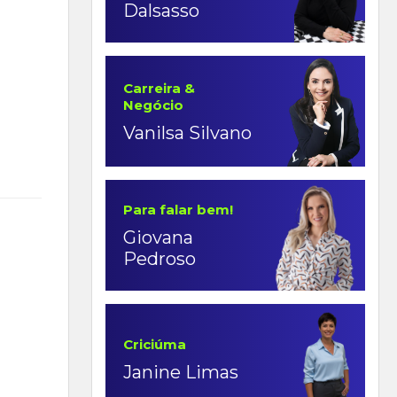
Dalsasso
Carreira &
Negócio
Vanilsa Silvano
Para falar bem!
Giovana
Pedroso
Criciúma
Janine Limas