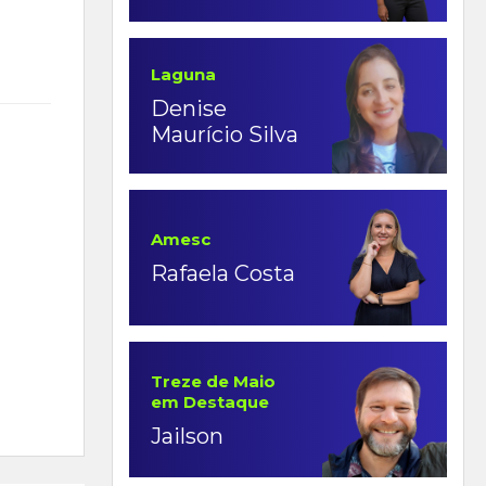
Laguna
Denise
Maurício Silva
Amesc
Rafaela Costa
Treze de Maio
em Destaque
Jailson