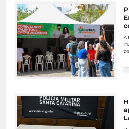
P
E
c
A 
ma
ba
H
a
L