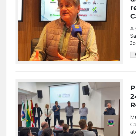
r
C
A 
Sa
Jo
P
2
R
Mu
Ca
at