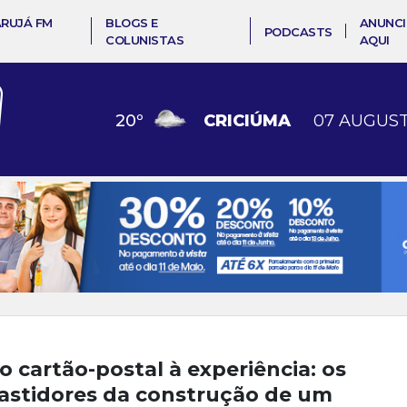
ARUJÁ FM
BLOGS E
ANUNCI
PODCASTS
COLUNISTAS
AQUI
20
º
CRICIÚMA
07 AUGUST
o cartão-postal à experiência: os
astidores da construção de um