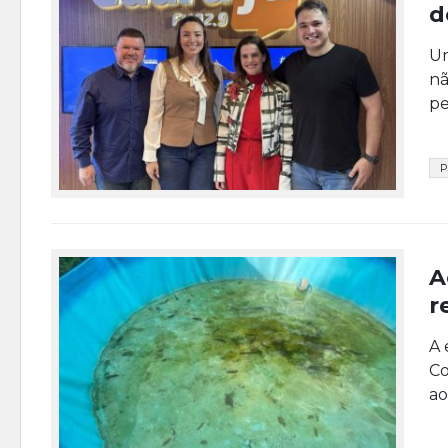
d
Um
nã
pe
P
A
r
A 
Co
ao