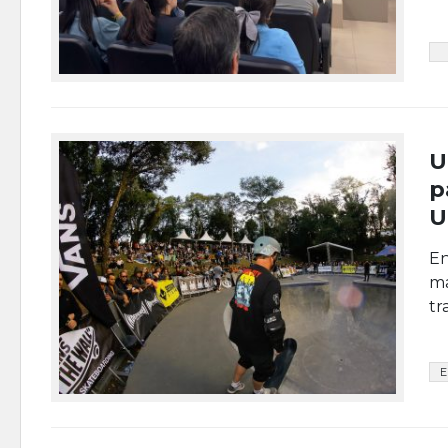
U
p
U
En
ma
tr
E