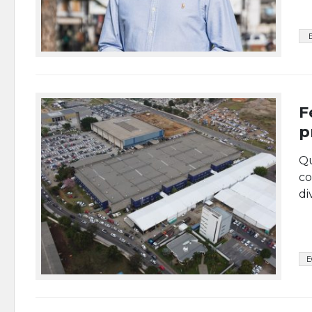
F
p
Qu
co
di
E