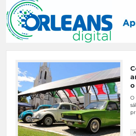
C
a
o
O 
sá
pr
A