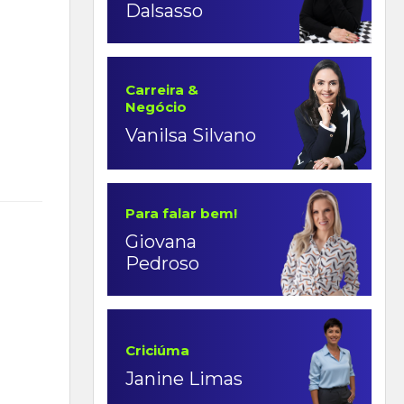
Dalsasso
Carreira &
Negócio
Vanilsa Silvano
Para falar bem!
Giovana
Pedroso
Criciúma
Janine Limas