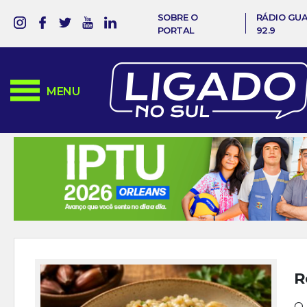
SOBRE O
RÁDIO GU
PORTAL
92.9
MENU
R
O 