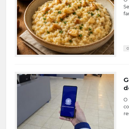
Se
fa
C
G
d
O 
co
re