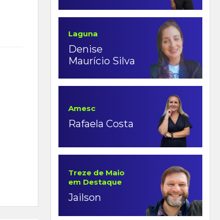
Laguna
Denise
Maurício Silva
Amesc
Rafaela Costa
Treze de Maio
em Destaque
Jailson