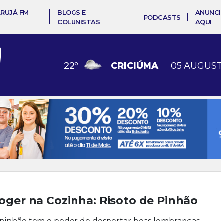
ARUJÁ FM
BLOGS E
ANUNCI
PODCASTS
COLUNISTAS
AQUI
22
º
CRICIÚMA
05 AUGUST
oger na Cozinha: Risoto de Pinhão
pinhão tem o poder de despertar boas lembranças.