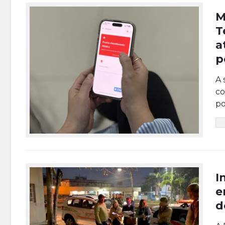
M
T
a
p
A 
co
po
I
e
d