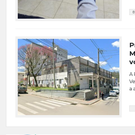
E
P
M
v
A 
Ve
a 