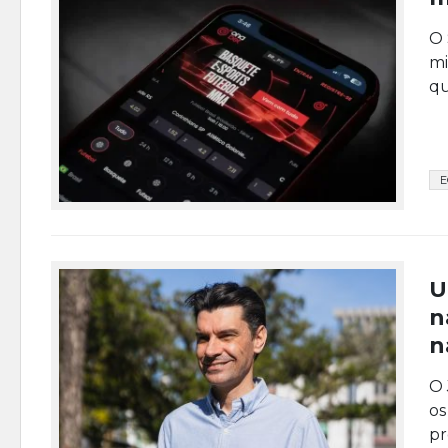
O 
mi
qu
E
U
n
n
O 
os
pr