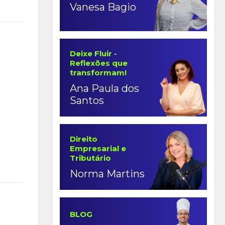
Vanesa Bagio
Deixe Fluir -
Reflexões que
transformam!
Ana Paula dos
Santos
Direito
Empresarial e
Tributário
Norma Martins
BLOG