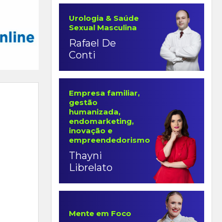
Urologia & Saúde
Sexual Masculina
Rafael De
Conti
Empresa familiar,
gestão
humanizada,
endomarketing,
inovação e
empreendedorismo
Thayni
Librelato
Mente em Foco