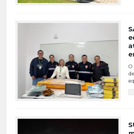
S
e
a
e
O 
de
eq
S
m