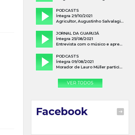
PODCASTS
Íntegra 29/10/2021
Agricultor, Augustinho Salvalagio, relata sobre aparição do Cavaleiro Negro no Rio das Furnas
JORNAL DA GUARUJÁ
Íntegra 25/08/2021
Entrevista com o músico e apresentador, Lismael Ferrareis, no Cidade e Campo
PODCASTS
Íntegra 09/08/2021
Morador de Lauro Müller participa de motociata em apoio a Bolsonaro
VER TODOS
Facebook