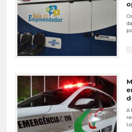
o
Os
da
po
M
e
d
A 
re
Lo