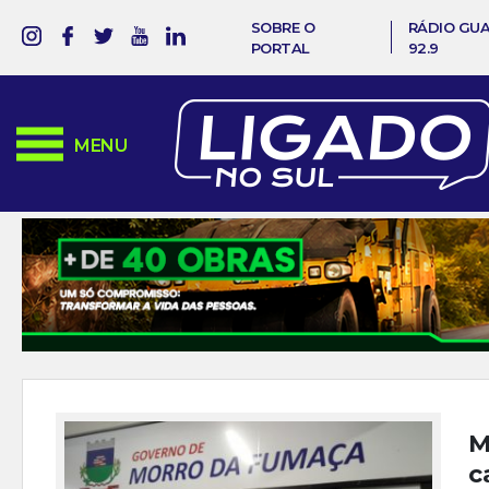
SOBRE O
RÁDIO GU
PORTAL
92.9
MENU
M
c