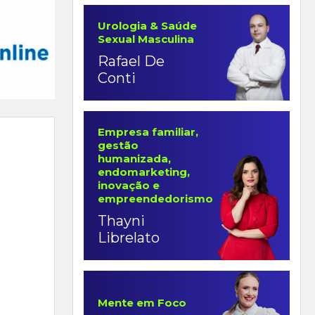
Urologia & Saúde
Sexual Masculina
Rafael De
Conti
Empresa familiar,
gestão
humanizada,
endomarketing,
inovação e
empreendedorismo
Thayni
Librelato
Mente em Foco