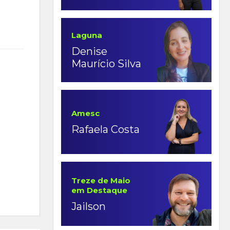
Laguna
Denise
Maurício Silva
Amesc
Rafaela Costa
Treze de Maio
em Destaque
Jailson