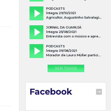
PODCASTS
Íntegra 29/10/2021
Agricultor, Augustinho Salvalagio, relata sobre aparição do Cavaleiro Negro no Rio das Furnas
JORNAL DA GUARUJÁ
Íntegra 25/08/2021
Entrevista com o músico e apresentador, Lismael Ferrareis, no Cidade e Campo
PODCASTS
Íntegra 09/08/2021
Morador de Lauro Müller participa de motociata em apoio a Bolsonaro
VER TODOS
Facebook