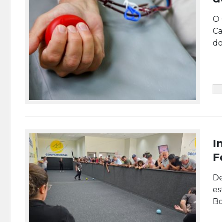
O 
Ca
do
I
F
De
es
Bo