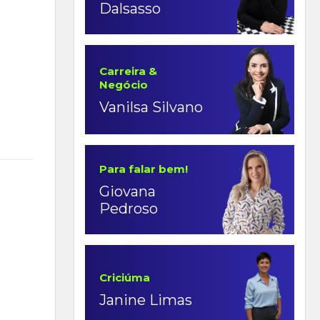
Dalsasso
Carreira &
Negócio
Vanilsa Silvano
Para falar bem!
Giovana
Pedroso
Criciúma
Janine Limas