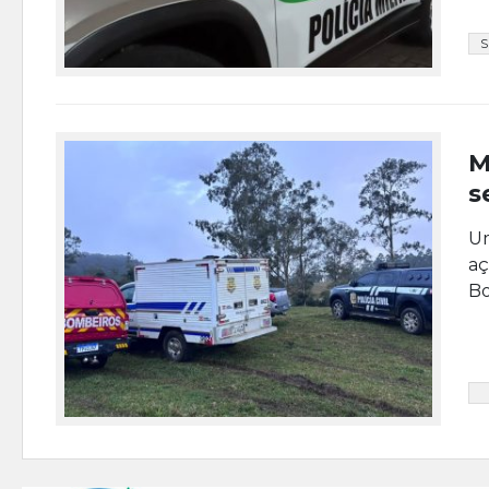
M
s
Um
aç
Bo