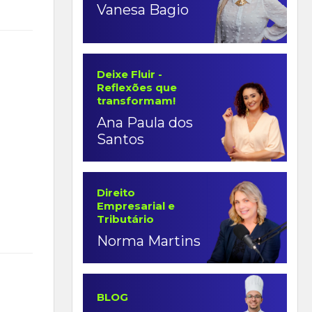
Vanesa Bagio
Deixe Fluir -
Reflexões que
transformam!
Ana Paula dos
Santos
Direito
Empresarial e
Tributário
Norma Martins
BLOG