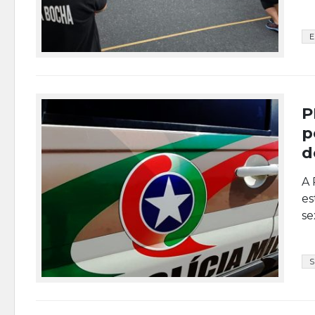
E
P
p
d
A 
es
se