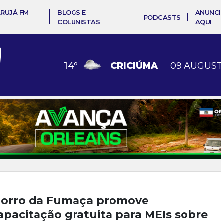
ARUJÁ FM
BLOGS E
ANUNCI
PODCASTS
COLUNISTAS
AQUI
14
º
CRICIÚMA
09 AUGUST
orro da Fumaça promove
apacitação gratuita para MEIs sobre