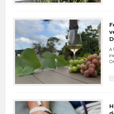
F
v
D
A 
in
Or
H
d