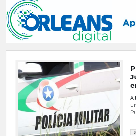
P
J
e
A 
um
Ru