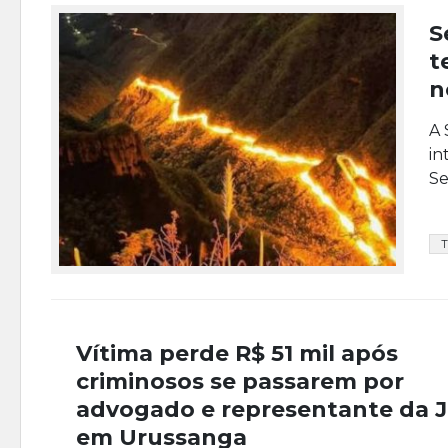
S
t
n
A 
in
Se
T
Vítima perde R$ 51 mil após
criminosos se passarem por
advogado e representante da J
em Urussanga