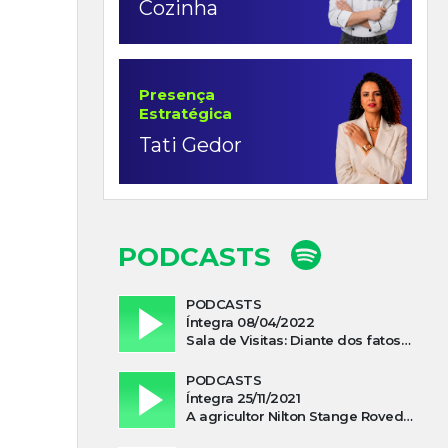
Cozinha
Presença
Estratégica
Tati Gedor
PODCASTS
PODCASTS
Íntegra 08/04/2022
Sala de Visitas: Diante dos fatos que influenciam a economia o que podemos esperar de 2022
PODCASTS
Íntegra 25/11/2021
A agricultor Nilton Stange Roveda, afirma ter recebido ajuda espiritual durante acidente