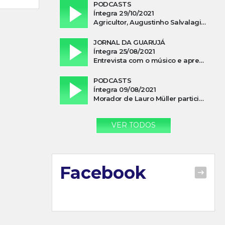
PODCASTS
Íntegra 29/10/2021
Agricultor, Augustinho Salvalagio, relata sobre aparição do Cavaleiro Negro no Rio das Furnas
JORNAL DA GUARUJÁ
Íntegra 25/08/2021
Entrevista com o músico e apresentador, Lismael Ferrareis, no Cidade e Campo
PODCASTS
Íntegra 09/08/2021
Morador de Lauro Müller participa de motociata em apoio a Bolsonaro
VER TODOS
Facebook