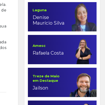
la.
Laguna
s de
Denise
Maurício Silva
sua
ada
Amesc
dos
Rafaela Costa
Treze de Maio
em Destaque
Jailson