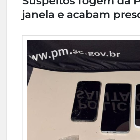
Suspeitos fogem da P
janela e acabam pres