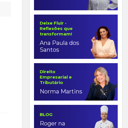
Deixe Fluir -
Reflexões que
transformam!
Ana Paula dos
Santos
Direito
Empresarial e
Tributário
Norma Martins
BLOG
Roger na