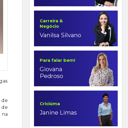
Carreira &
Negócio
Vanilsa Silvano
Para falar bem!
Giovana
Pedroso
ogas
 de
Criciúma
 de
Janine Limas
 na