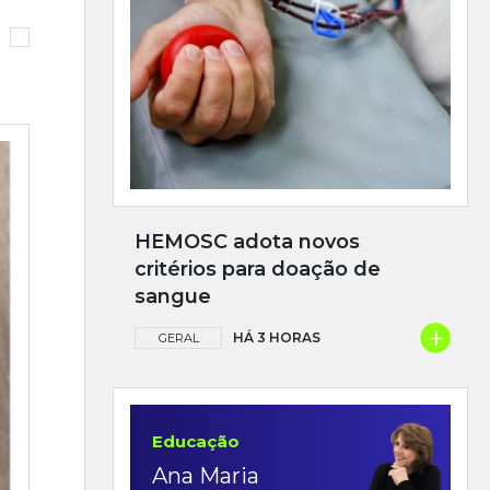
HEMOSC adota novos
critérios para doação de
sangue
+
HÁ 3 HORAS
GERAL
Educação
Ana Maria