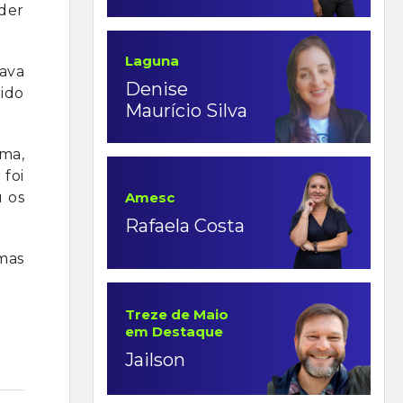
nder
Laguna
tava
Denise
rido
Maurício Silva
ma,
 foi
Amesc
u os
Rafaela Costa
mas
.
Treze de Maio
em Destaque
Jailson