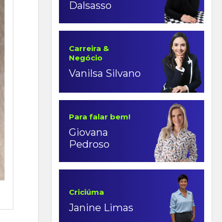
Dalsasso
Carreira &
Negócio
Vanilsa Silvano
Para falar bem!
Giovana
Pedroso
Criciúma
Janine Limas