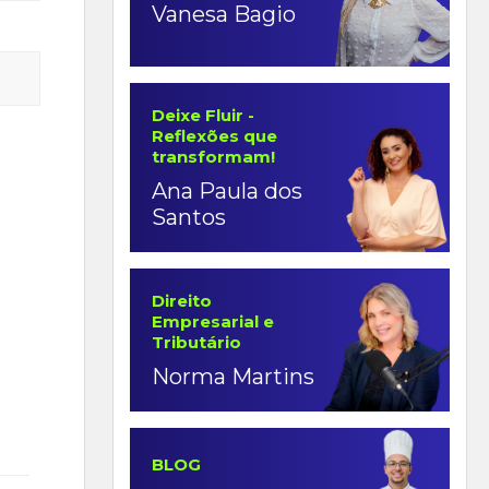
Vanesa Bagio
Deixe Fluir -
Reflexões que
transformam!
Ana Paula dos
Santos
Direito
Empresarial e
Tributário
Norma Martins
BLOG