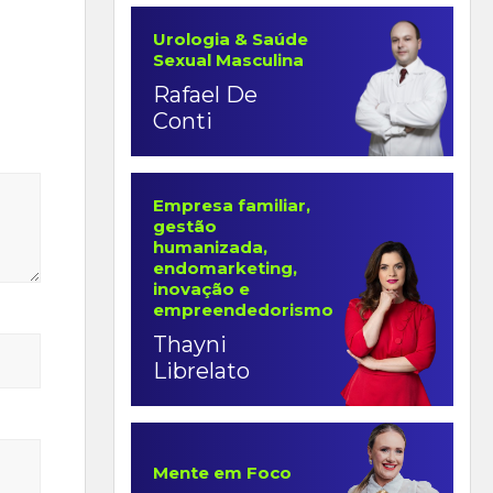
Urologia & Saúde
Sexual Masculina
Rafael De
Conti
Empresa familiar,
gestão
humanizada,
endomarketing,
inovação e
empreendedorismo
Thayni
Librelato
Mente em Foco