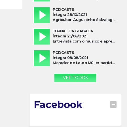
PODCASTS
Íntegra 29/10/2021
Agricultor, Augustinho Salvalagio, relata sobre aparição do Cavaleiro Negro no Rio das Furnas
JORNAL DA GUARUJÁ
Íntegra 25/08/2021
Entrevista com o músico e apresentador, Lismael Ferrareis, no Cidade e Campo
PODCASTS
Íntegra 09/08/2021
Morador de Lauro Müller participa de motociata em apoio a Bolsonaro
VER TODOS
Facebook