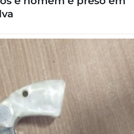
paros e homem é preso em
lva