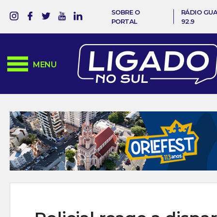
SOBRE O
RÁDIO GU
PORTAL
92.9
MENU