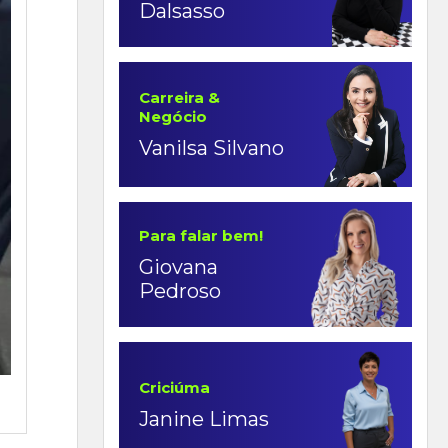
Dalsasso
Carreira &
Negócio
Vanilsa Silvano
Para falar bem!
Giovana
Pedroso
Criciúma
Janine Limas