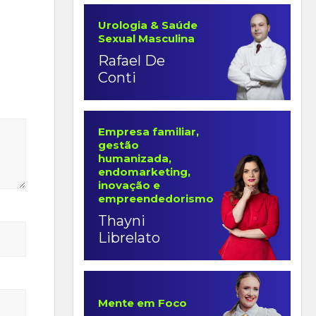
Urologia & Saúde
Sexual Masculina
Rafael De
Conti
Empresa familiar,
gestão
humanizada,
endomarketing,
inovação e
empreendedorismo
Thayni
Librelato
Mente em Foco