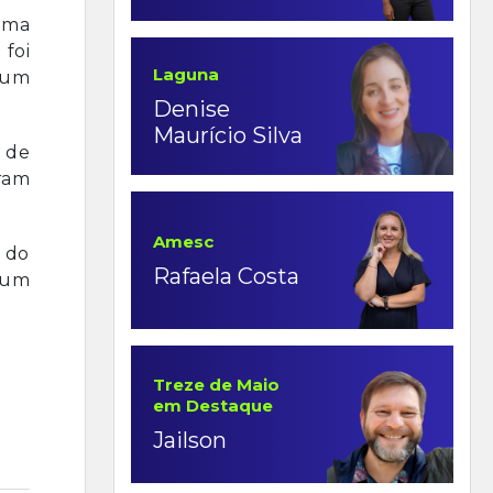
 uma
foi
Laguna
 um
Denise
Maurício Silva
m de
oram
Amesc
 do
Rafaela Costa
 um
Treze de Maio
em Destaque
Jailson