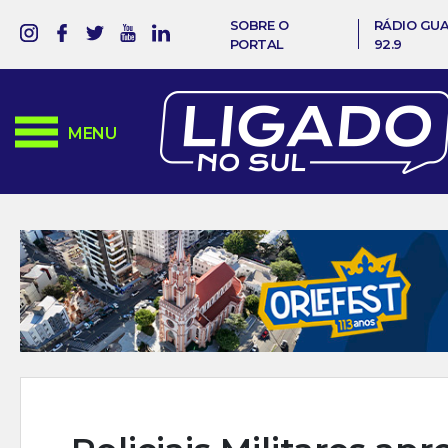
SOBRE O
RÁDIO GU
PORTAL
92.9
MENU