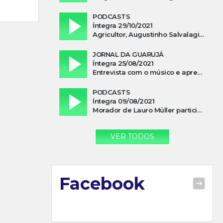
PODCASTS
Íntegra 29/10/2021
Agricultor, Augustinho Salvalagio, relata sobre aparição do Cavaleiro Negro no Rio das Furnas
JORNAL DA GUARUJÁ
Íntegra 25/08/2021
Entrevista com o músico e apresentador, Lismael Ferrareis, no Cidade e Campo
PODCASTS
Íntegra 09/08/2021
Morador de Lauro Müller participa de motociata em apoio a Bolsonaro
VER TODOS
Facebook