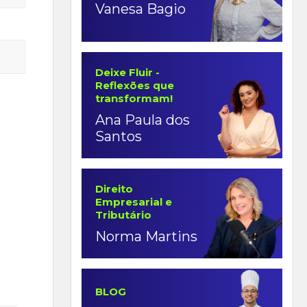
Vanesa Bagio
Deixe Fluir -
Reflexões que
transformam!
Ana Paula dos
Santos
Direito
Empresarial e
Tributário
Norma Martins
BLOG