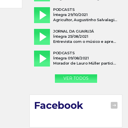
PODCASTS
Íntegra 29/10/2021
Agricultor, Augustinho Salvalagio, relata sobre aparição do Cavaleiro Negro no Rio das Furnas
JORNAL DA GUARUJÁ
Íntegra 25/08/2021
Entrevista com o músico e apresentador, Lismael Ferrareis, no Cidade e Campo
PODCASTS
Íntegra 09/08/2021
Morador de Lauro Müller participa de motociata em apoio a Bolsonaro
VER TODOS
Facebook