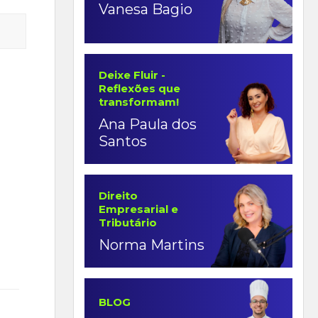
Vanesa Bagio
Deixe Fluir -
Reflexões que
transformam!
Ana Paula dos
Santos
Direito
Empresarial e
Tributário
Norma Martins
BLOG