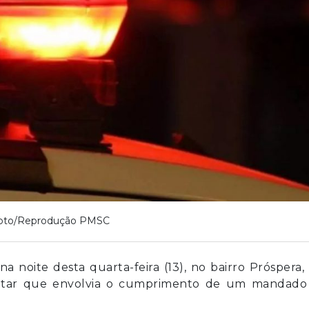
oto/Reprodução PMSC
a noite desta quarta-feira (13), no bairro Próspera
ilitar que envolvia o cumprimento de um mandado