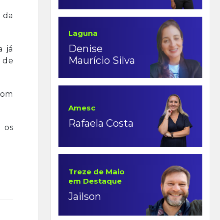
o da
Laguna
Denise
a já
Maurício Silva
s de
com
Amesc
Rafaela Costa
 os
Treze de Maio
em Destaque
Jailson