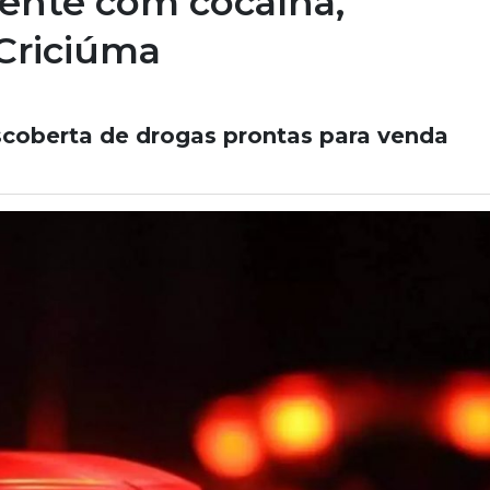
ente com cocaína,
Criciúma
coberta de drogas prontas para venda