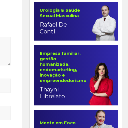
Urologia & Saúde
Sexual Masculina
Rafael De
Conti
Empresa familiar,
gestão
humanizada,
endomarketing,
inovação e
empreendedorismo
Thayni
Librelato
Mente em Foco