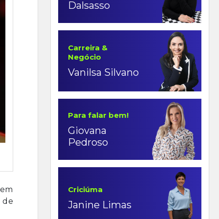
Dalsasso
Carreira &
Negócio
Vanilsa Silvano
Para falar bem!
Giovana
Pedroso
, em
Criciúma
 de
Janine Limas