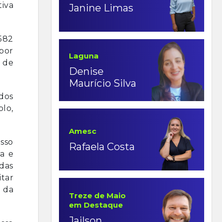
tiva
Janine Limas
 582
 por
Laguna
s de
Denise
Maurício Silva
ídos
lo,
Amesc
sso
Rafaela Costa
a e
 das
itar
 da
Treze de Maio
em Destaque
Jailson