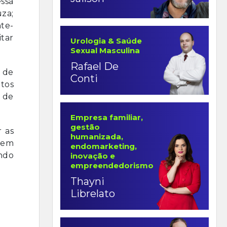
essa
za;
te-
itar
Urologia & Saúde
Sexual Masculina
Rafael De
 de
Conti
tos
o de
Empresa familiar,
gestão
r as
humanizada,
erem
endomarketing,
indo
inovação e
empreendedorismo
Thayni
Librelato