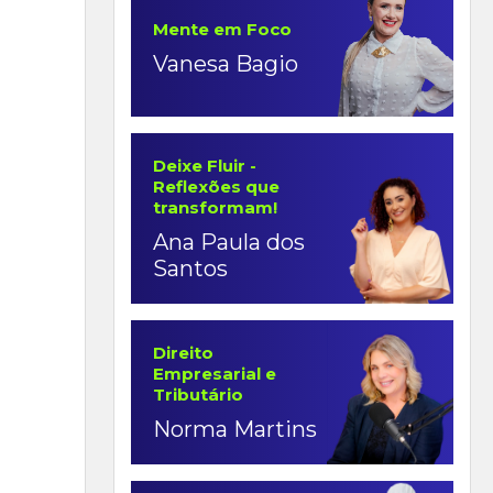
Mente em Foco
Vanesa Bagio
Deixe Fluir -
Reflexões que
transformam!
Ana Paula dos
Santos
Direito
Empresarial e
Tributário
Norma Martins