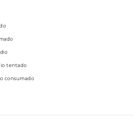
ado
umado
dio
dio tentado
dio consumado