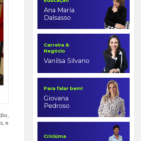
Educação
Ana Maria
Dalsasso
Carreira &
Negócio
Vanilsa Silvano
Para falar bem!
Giovana
Pedroso
dio,
s, e
Criciúma