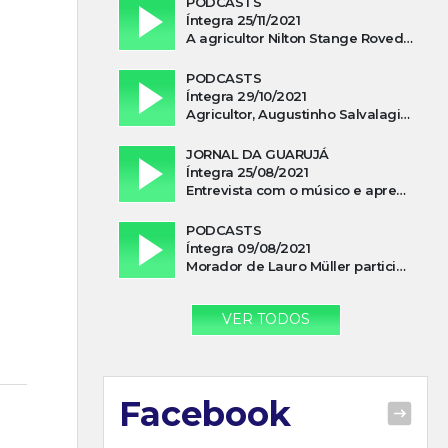
PODCASTS
Íntegra 25/11/2021
A agricultor Nilton Stange Roveda, afirma ter recebido ajuda espiritual durante acidente
PODCASTS
Íntegra 29/10/2021
Agricultor, Augustinho Salvalagio, relata sobre aparição do Cavaleiro Negro no Rio das Furnas
JORNAL DA GUARUJÁ
Íntegra 25/08/2021
Entrevista com o músico e apresentador, Lismael Ferrareis, no Cidade e Campo
PODCASTS
Íntegra 09/08/2021
Morador de Lauro Müller participa de motociata em apoio a Bolsonaro
VER TODOS
Facebook