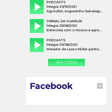
PODCASTS
Íntegra 29/10/2021
Agricultor, Augustinho Salvalagio, relata sobre aparição do Cavaleiro Negro no Rio das Furnas
JORNAL DA GUARUJÁ
Íntegra 25/08/2021
Entrevista com o músico e apresentador, Lismael Ferrareis, no Cidade e Campo
PODCASTS
Íntegra 09/08/2021
Morador de Lauro Müller participa de motociata em apoio a Bolsonaro
VER TODOS
Facebook