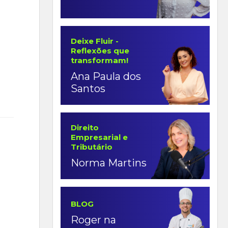
Deixe Fluir -
Reflexões que
transformam!
Ana Paula dos
Santos
Direito
Empresarial e
Tributário
Norma Martins
BLOG
Roger na