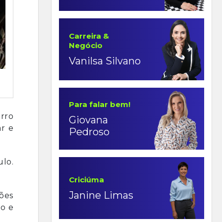
Carreira &
Negócio
Vanilsa Silvano
Para falar bem!
rro
Giovana
ar e
Pedroso
lo.
Criciúma
Janine Limas
ões
co e