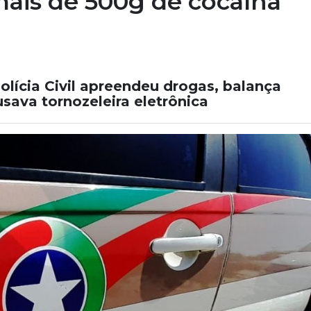
ais de 500g de cocaína
Polícia Civil apreendeu drogas, balança
usava tornozeleira eletrônica