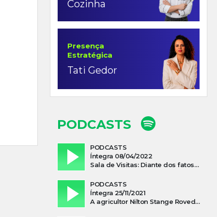
Cozinha
Presença
Estratégica
Tati Gedor
PODCASTS
PODCASTS
Íntegra 08/04/2022
Sala de Visitas: Diante dos fatos que influenciam a economia o que podemos esperar de 2022
PODCASTS
Íntegra 25/11/2021
A agricultor Nilton Stange Roveda, afirma ter recebido ajuda espiritual durante acidente