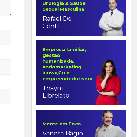
Urologia & Saúde
Sexual Masculina
Rafael De
Conti
Empresa familiar,
gestão
humanizada,
endomarketing,
inovação e
empreendedorismo
Thayni
Librelato
Mente em Foco
Vanesa Bagio