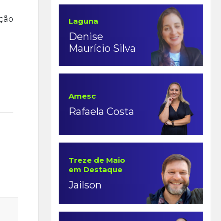
ção
Laguna
Denise
Maurício Silva
Amesc
Rafaela Costa
Treze de Maio
em Destaque
Jailson